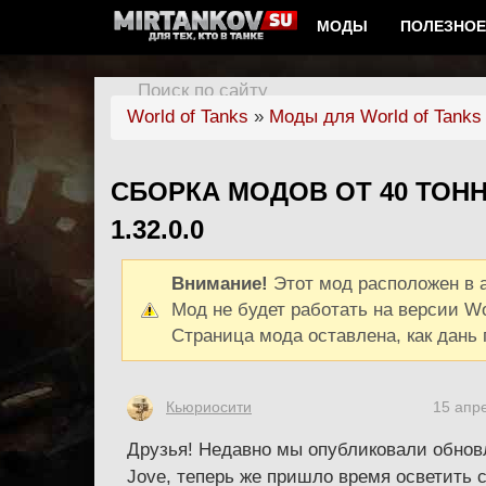
МОДЫ
ПОЛЕЗНОЕ
Поиск по сайту
World of Tanks
»
Моды для World of Tanks 1
СБОРКА МОДОВ ОТ 40 ТОНН 
1.32.0.0
Внимание!
Этот мод расположен в а
Мод не будет работать на версии Worl
Страница мода оставлена, как дань 
Кьюриосити
15 апр
Друзья! Недавно мы опубликовали обнов
Jove, теперь же пришло время осветить с