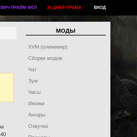
ТВИЧ ПРАЙМ WOT
30 ДНЕЙ ПРЕМА
ВХОД
МОДЫ
XVM (оленемер)
Сборки модов
Чат
Зум
Часы
Иконки
Ангары
Озвучка
ра
 40