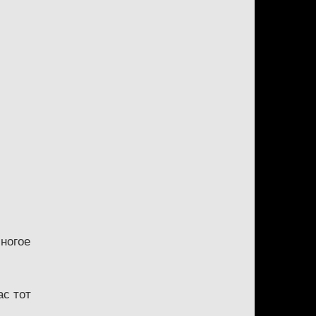
многое
ас тот