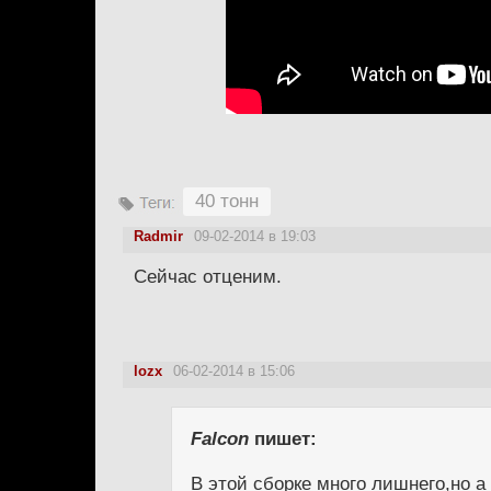
40 тонн
Radmir
09-02-2014 в 19:03
Сейчас отценим.
lozx
06-02-2014 в 15:06
Falcon
пишет:
В этой сборке много лишнего,но а 