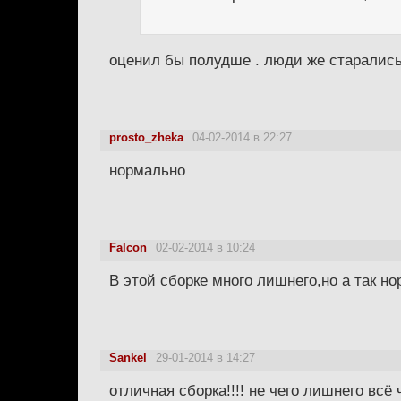
оценил бы полудше . люди же старалис
prosto_zheka
04-02-2014 в 22:27
нормально
Falcon
02-02-2014 в 10:24
В этой сборке много лишнего,но а так но
Sankel
29-01-2014 в 14:27
отличная сборка!!!! не чего лишнего всё