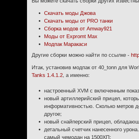
Вы можете скачать сборки других известны
Скачать моды Джова
Скачать моды от PRO танки
Сборка модов от Amway921
Моды от Expromt Max
Модпак Маракаси
Другие сборки можно найти по ссылке -
htt
Итак, установив модпак от 40_tonn для Wor
Tanks 1.4.1.2
, а именно:
настроенный XVM с включенным показ
новый артиллерийский прицел, котор
информативностью. Сколько метров до
другое;
новый снайперский прицел, обладаю
детальный счетчик нанесенного урона. 
самый чемодан на 1500ХП;