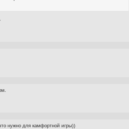
ь
рм.
 что нужно для камфортной игры))