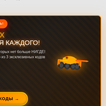
Ь!
Х
Я КАЖДОГО!
торых нет больше НИГДЕ!
р из 3 эксклюзивных кодов
КОДЫ →