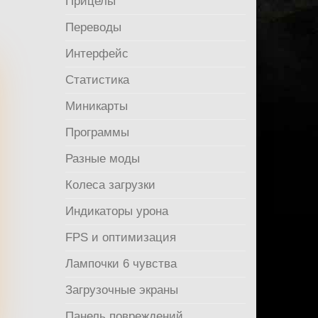
Прицелы
Переводы
Интерфейс
Статистика
Миникарты
Программы
Разные моды
Колеса загрузки
Индикаторы урона
FPS и оптимизация
Лампочки 6 чувства
Загрузочные экраны
Панель повреждений