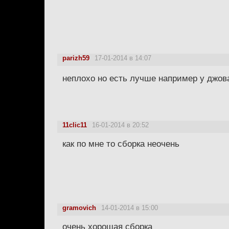
parizh59
17-01-2014 в 14:07
неплохо но есть лучше например у джов
11clic11
16-01-2014 в 20:52
как по мне то сборка неочень
gramovich
14-01-2014 в 15:00
очень хорошая сборка