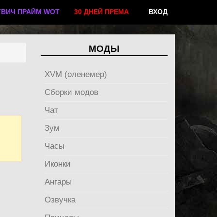
ТВИЧ ПРАЙМ WOT
30 ДНЕЙ ПРЕМА
ВХОД
МОДЫ
XVM (оленемер)
Сборки модов
Чат
Зум
Часы
Иконки
Ангары
Озвучка