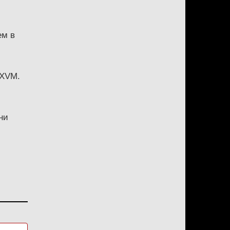
ем в
я XVM.
ни