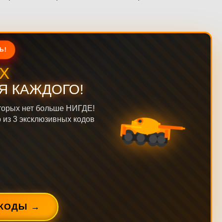
Ь!
Х
Я КАЖДОГО!
торых нет больше НИГДЕ!
р из 3 эксклюзивных кодов
КОДЫ →