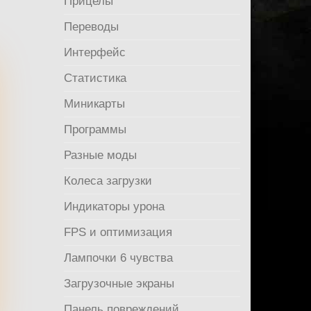
Прицелы
Переводы
Интерфейс
Статистика
Миникарты
Программы
Разные моды
Колеса загрузки
Индикаторы урона
FPS и оптимизация
Лампочки 6 чувства
Загрузочные экраны
Панель повреждений