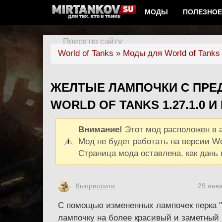
МОДЫ
ПОЛЕЗНОЕ
Поиск по сайту
World of Tanks
»
Моды для World of Tanks 1
ЖЕЛТЫЕ ЛАМПОЧКИ С ПР
WORLD OF TANKS 1.27.1.0 И М
Внимание!
Этот мод расположен в а
Мод не будет работать на версии Worl
Страница мода оставлена, как дань 
Кьюриосити
29 янв
С помощью измененных лампочек перка "
лампочку на более красивый и заметный