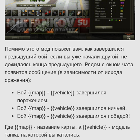
Помимо этого мод покажет вам, как завершился
предыдущий бой, если вы уже начали другой, не
дожидаясь конца предыдущего. Рядом с окном чата
появится сообщение (в зависимости от исхода
сражения):
Бой {{map}} - {{vehicle}} завершился
поражением.
Бой {{map}} - {{vehicle}} завершился ничьей.
Бой {{map}} - {{vehicle}} завершился победой!
Где {{map}} - название карты, а {{vehicle}} - модель
танка, на которой вы катались.