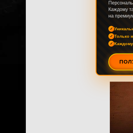
Персональ
Каждому та
на премиум
Уникаль
Только н
Каждому
ПОЛ