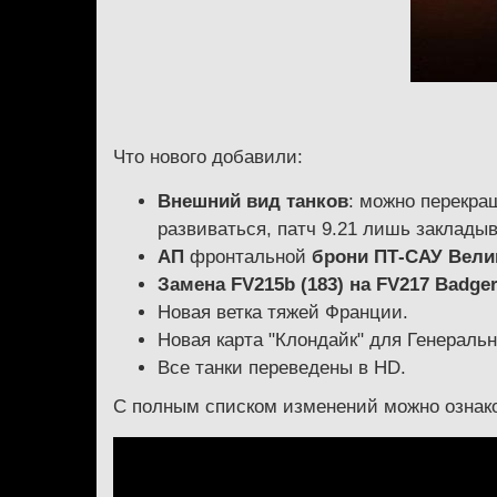
Что нового добавили:
Внешний вид танков
: можно перекра
развиваться, патч 9.21 лишь закладыв
АП
фронтальной
брони ПТ-САУ Вели
Замена
FV215b (183)
на F
V
217 Badge
Новая ветка тяжей Франции.
Новая карта "Клондайк" для Генеральн
Все танки переведены в HD.
С полным списком изменений можно ознак