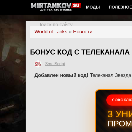
МОДЫ
ПОЛЕЗНОЕ
Поиск по сайту
World of Tanks
»
Новости
БОНУС КОД С ТЕЛЕКАНАЛА
SmolScript
Добавлен новый код!
Телеканал Звезда 
⚡ ЭКСКЛЮ
3 УН
ПРОМ