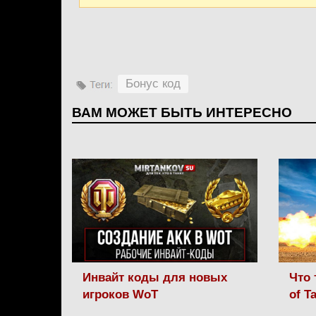
Бонус код
ВАМ МОЖЕТ БЫТЬ ИНТЕРЕСНО
Инвайт коды для новых
Что 
игроков WoT
of T