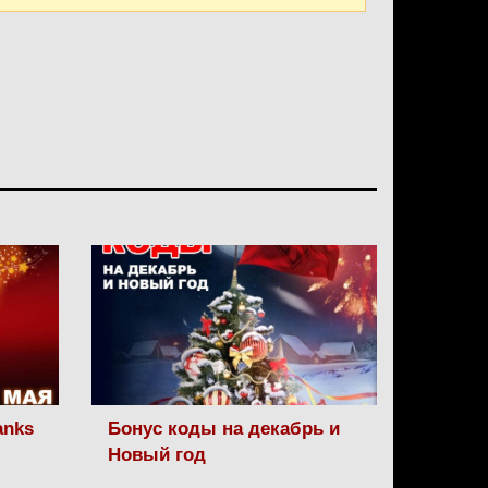
anks
Бонус коды на декабрь и
Новый год