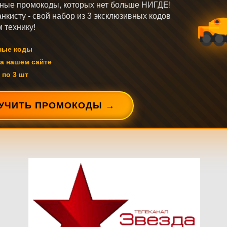
ные промокоды, которых нет больше НИГДЕ!
нкисту - свой набор из 3 эксклюзивных кодов
 технику!
ные коды
а нашем сайте
 по 3 шт
УЧИТЬ ПРОМОКОДЫ →