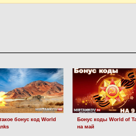
такое бонус код World
Бонус коды World of T
anks
на май