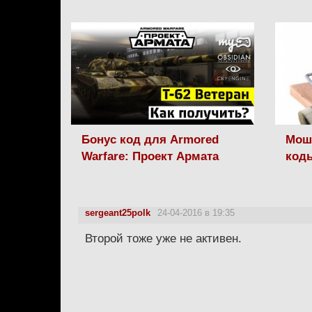
Бонус код для Armored
Моше
Warfare: Проект Армата
код
sergeant25polk
24-04-2016 в 19:35
Второй тоже уже не активен.