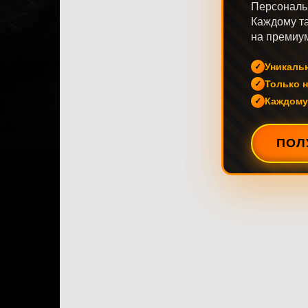
Персональ
Каждому та
на премиум
Уникаль
Только н
Каждому
ПОЛ