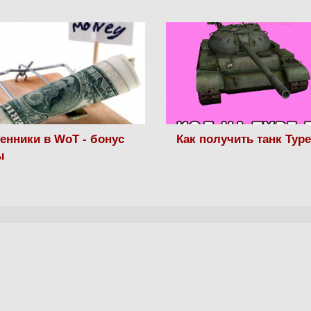
нники в WoT - бонус
Как получить танк Type
ы