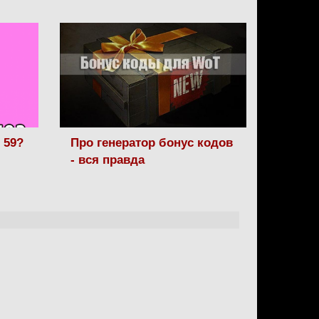
 59?
Про генератор бонус кодов
- вся правда