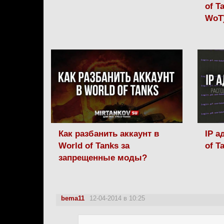
of T
WoT
Как разбанить аккаунт в
IP а
World of Tanks за
of T
запрещенные моды?
bema11
12-04-2014 в 10:25