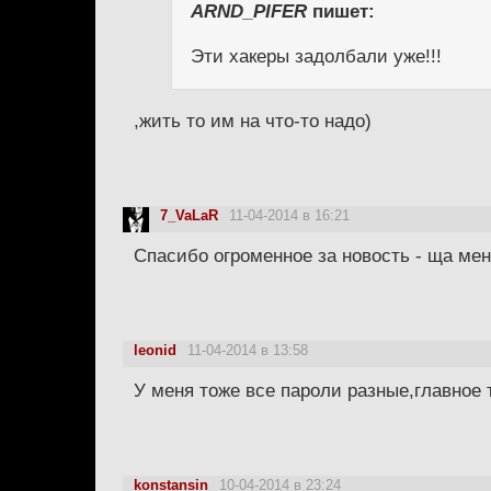
ARND_PIFER
пишет:
Эти хакеры задолбали уже!!!
,жить то им на что-то надо)
7_VaLaR
11-04-2014 в 16:21
Спасибо огроменное за новость - ща ме
leonid
11-04-2014 в 13:58
У меня тоже все пароли разные,главное 
konstansin
10-04-2014 в 23:24