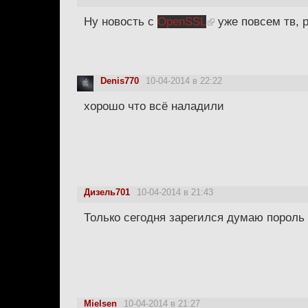
Ну новость с
OpenSSL
уже повсем тв, 
Denis770
10-04-2014 в 22:22
хорошо что всё наладили
Дизель701
10-04-2014 в 21:43
Только сегодня зарегился думаю пороль 
Mielsen
10-04-2014 в 21:27