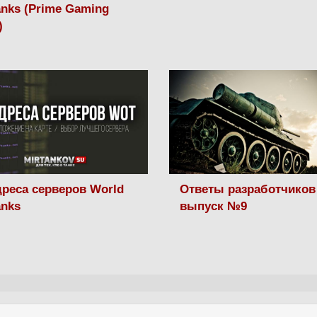
anks (Prime Gaming
)
дреса серверов World
Ответы разработчиков 
anks
выпуск №9