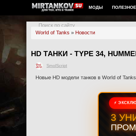
МОДЫ
ПОЛЕЗНОЕ
Поиск по сайту
World of Tanks
»
Новости
HD ТАНКИ - TYPE 34, HUMME
SmolScript
Новые HD модели танков в World of Tanks
⚡ ЭКСКЛЮ
3 УН
ПРОМ