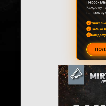
Персональ
Каждому та
на премиум
Уникаль
Только н
Каждому
ПОЛ