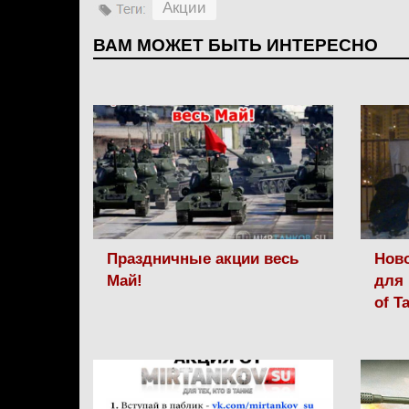
Акции
ВАМ МОЖЕТ БЫТЬ ИНТЕРЕСНО
Праздничные акции весь
Ново
Май!
для 
of T