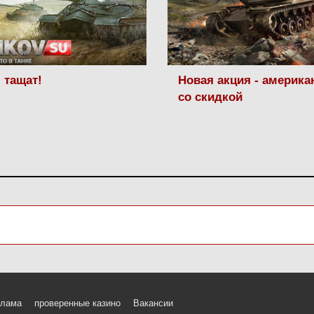
 тащат!
Новая акция - америк
со скидкой
клама
проверенные казино
Вакансии