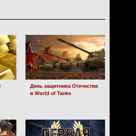
!
День защитника Отечества
в World of Tanks