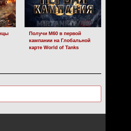
анцы
Получи M60 в первой
кампании на Глобальной
карте World of Tanks