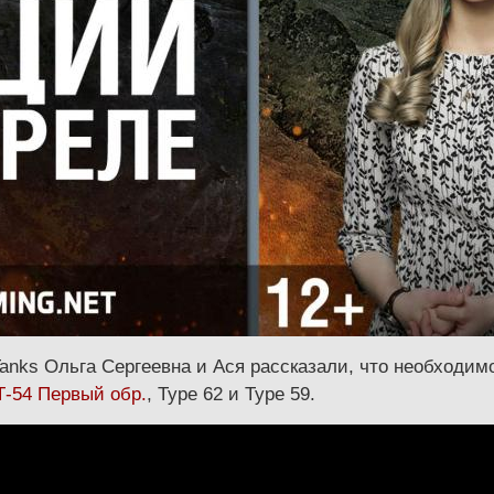
anks Ольга Сергеевна и Ася рассказали, что необходимо
Т-54 Первый обр.
, Type 62 и Type 59.