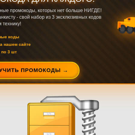
ные промокоды, которых нет больше НИГДЕ!
нкисту - свой набор из 3 эксклюзивных кодов
 технику!
ные коды
а нашем сайте
 по 3 шт
УЧИТЬ ПРОМОКОДЫ →