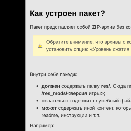
Как устроен пакет?
Пакет представляет собой
ZIP
-архив без к
Обратите внимание, что архивы с к
установить опцию «Уровень сжатия / 
Внутри себя пэкедж:
должен
содержать папку
res/
. Сюда п
/res_mods/<версия игры>
;
желательно содержит служебный фа
может
содержать иной контент, котор
readme, инструкции и т.п.
Например: