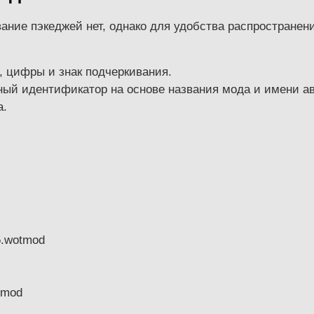
вание пэкеджей нет, однако для удобства распростране
, цифры и знак подчеркивания.
ый идентификатор на основе названия мода и имени авт
а.
5.wotmod
tmod