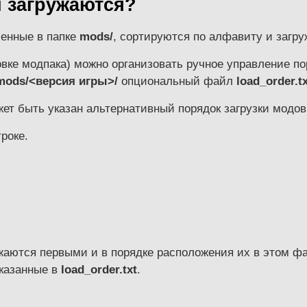
и загружаются?
ленные в папке
mods/
, сортируются по алфавиту и загру
вке модпака) можно организовать ручное управление по
mods/<версия игры>/
опциональный файл
load_order.t
ожет быть указан альтернативный порядок загрузки модов
роке.
ужаются первыми и в порядке расположения их в этом ф
указанные в
load_order.txt
.