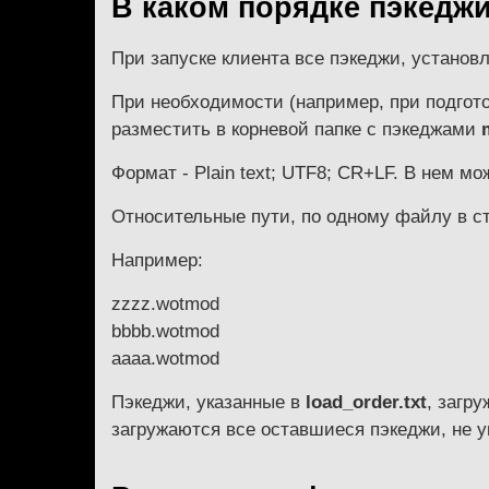
В каком порядке пэкедж
При запуске клиента все пэкеджи, установ
При необходимости (например, при подгото
разместить в корневой папке с пэкеджами
Формат - Plain text; UTF8; CR+LF. В нем м
Относительные пути, по одному файлу в ст
Например:
zzzz.wotmod
bbbb.wotmod
aaaa.wotmod
Пэкеджи, указанные в
load_order.txt
, загр
загружаются все оставшиеся пэкеджи, не 