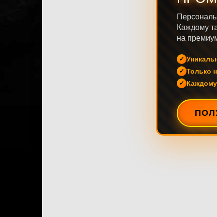
Персональ
Каждому та
на премиум
Уникаль
Только н
Каждому
ПОЛ