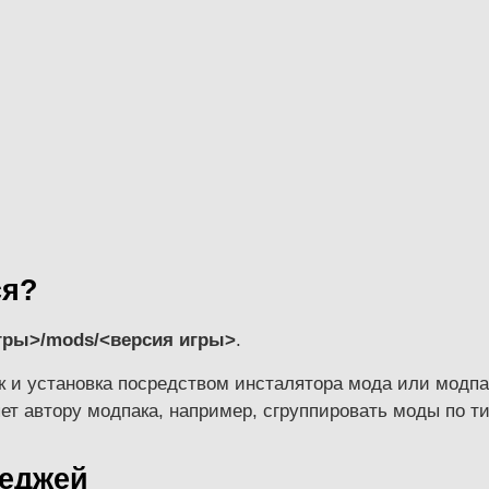
ся?
гры>/mods/<версия игры>
.
ак и установка посредством инсталятора мода или модп
яет автору модпака, например, сгруппировать моды по т
кеджей