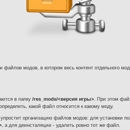
и файлов модов, в котором весь контент отдельного мод
аются в папку
/res_mods/<версия игры>
. При этом фай
определить, какой файл относится к какому моду.
упростит организацию файлов модов: для установки по
>
, а для деинсталяции - удалить ровно тот же файл.