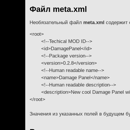
Файл meta.xml
Необязательный файл
meta.xml
содержит 
<root>
<!--Techical MOD ID-->
<id>DamagePanel</id>
<!--Package version-->
<version>0.2.8</version>
<!--Human readable name-->
<name>Damage Panel</name>
<!--Human readable description-->
<description>New cool Damage Panel with
</root>
Значения из указанных полей в будущем б