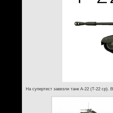
На супертест завезли танк А-22 (
Т-22 ср
). 