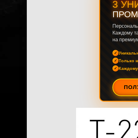
3 УН
ПРОМ
Персональ
Каждому та
на премиум
Уникаль
Только н
Каждому
ПОЛ