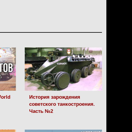
orld
История зарождения
советского танкостроения.
Часть №2