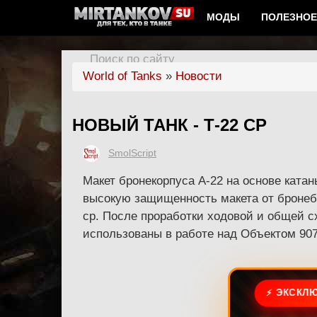
МОДЫ
ПОЛЕЗНОЕ
Поиск по сайту
World of Tanks
»
Новости
НОВЫЙ ТАНК - Т-22 СР
SmolScript
Макет бронекорпуса А-22 на основе катан
высокую защищенность макета от бронебо
ср. После проработки ходовой и общей
использованы в работе над Объектом 907
⚡ ЭКСКЛЮ