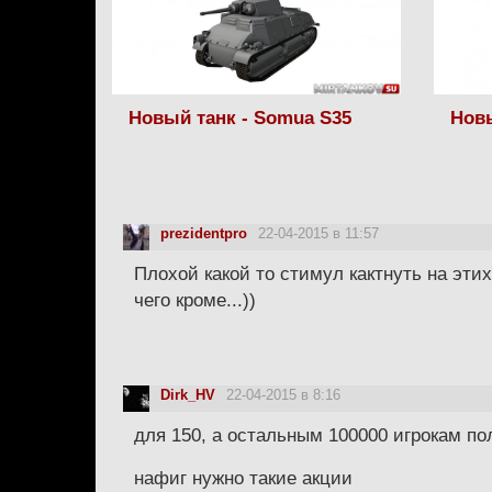
Новый танк - Somua S35
Новы
prezidentpro
22-04-2015 в 11:57
Плохой какой то стимул кактнуть на этих
чего кроме...))
Dirk_HV
22-04-2015 в 8:16
для 150, а остальным 100000 игрокам п
нафиг нужно такие акции