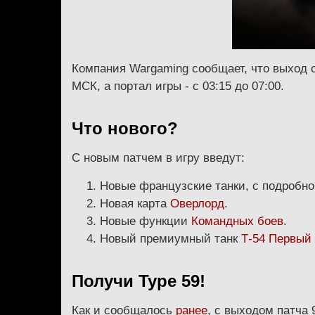
Компания Wargaming сообщает, что выход об
МСК, а портал игры - с 03:15 до 07:00.
Что нового?
С новым патчем в игру введут:
Новые французские танки, с подробно
Новая карта
Оверлорд
.
Новые функции
Командных боев
.
Новый премиумный танк
Т-54 Первый
Получи Type 59!
Как и сообщалось
ранее
, с выходом патча 