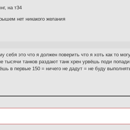
нг, на т34
грышем нет никакого желания
у себя это что я должен поверить что я хоть как то мог
ые тысячи танков раздают танк хрен урвёшь поди попади 
дёшь в первые 150 = ничего не дадут = не буду выполнят