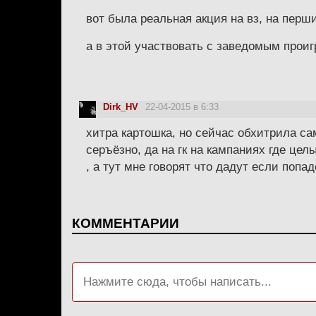
вот была реальная акция на вз, на перши
а в этой участвовать с заведомым прои
Dirk_HV
22-04-2015 в 6:33
хитра картошка, но сейчас обхитрила сам
серъёзно, да на гк на кампаниях где цел
, а тут мне говорят что дадут если попа
КОММЕНТАРИИ