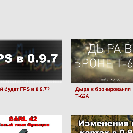
й будет FPS в 0.9.7?
Дыра в бронировании
Т-62А