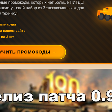
ные промокоды, которых нет больше НИГДЕ!
нкисту - свой набор из 3 эксклюзивных кодов
 технику!
ные коды
а нашем сайте
 по 3 шт
УЧИТЬ ПРОМОКОДЫ →