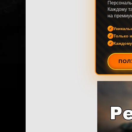
Персональ
Каждому та
на премиум
Уникаль
Только н
Каждому
ПОЛ