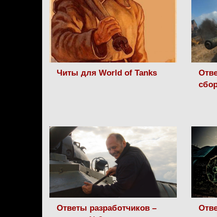
Читы для World of Tanks
Отве
сбо
Ответы разработчиков –
Отве