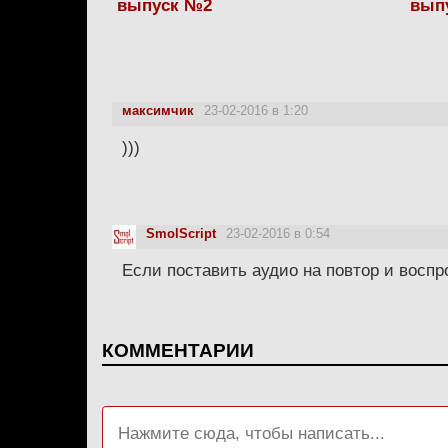
выпуск №2
вып
максимчик
23-02-2016 в 1:20
)))
SmolScript
23-02-2016 в 0:54
Если поставить аудио на повтор и воспр
КОММЕНТАРИИ