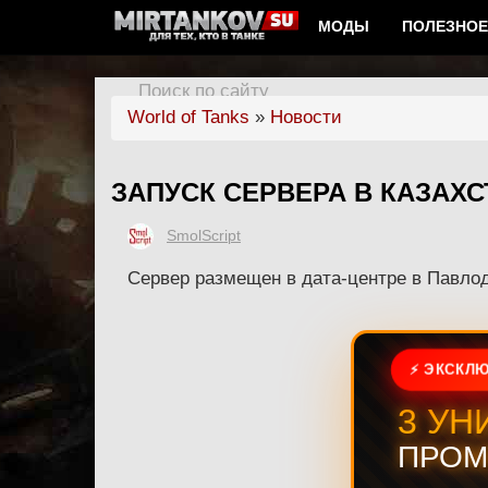
МОДЫ
ПОЛЕЗНОЕ
Поиск по сайту
World of Tanks
»
Новости
ЗАПУСК СЕРВЕРА В КАЗАХС
SmolScript
Сервер размещен в дата-центре в Павло
⚡ ЭКСКЛЮ
3 УН
ПРОМ