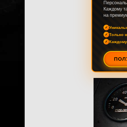
Персональ
Каждому та
на премиум
Уникаль
Только н
Каждому
ПОЛ