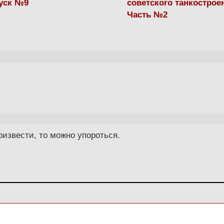
уск №9
советского танкострое
Часть №2
оизвести, то можно упороться.