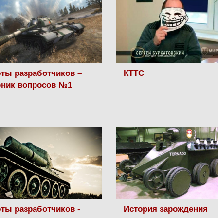
ты разработчиков –
КТТС
рник вопросов №1
ты разработчиков -
История зарождения