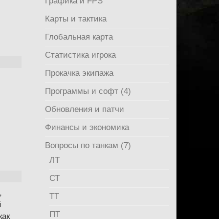
Графика и FPS
Карты и тактика
Глобальная карта
Статистика игрока
Прокачка экипажа
Программы и софт (4)
Обновления и патчи
Финансы и экономика
Вопросы по танкам (7)
ЛТ
СТ
,
ТТ
й
ПТ
как