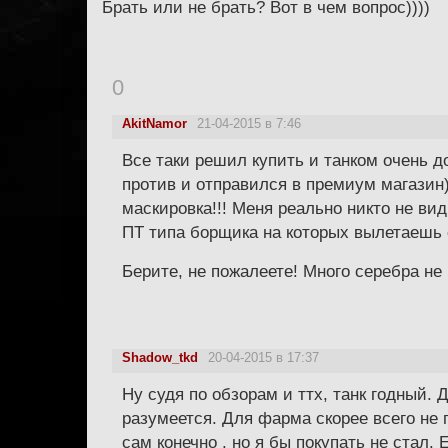
Брать или не брать? Вот в чем вопрос))))
0
AkitNamor
21-04-2015 в 7:46
Все таки решил купить и танком очень 
против и отправился в премиум магазин)
маскировка!!! Меня реально никто не ви
ПТ типа борщика на которых вылетаешь о
Берите, не пожалеете! Много серебра н
Shadow_tkd
20-04-2015 в 17:37
Ну судя по обзорам и ттх, танк годный. 
разумеется. Для фарма скорее всего не 
сам конечно , но я бы покупать не стал.