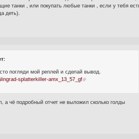
щие танки , или покупать любые танки , если у тебя ест
да деть).
т:
сто погляди мой реплей и сделай вывод.
alingrad-splatterkiller-amx_13_57_gf
ал, а чё подробный отчет не выложил сколько голды