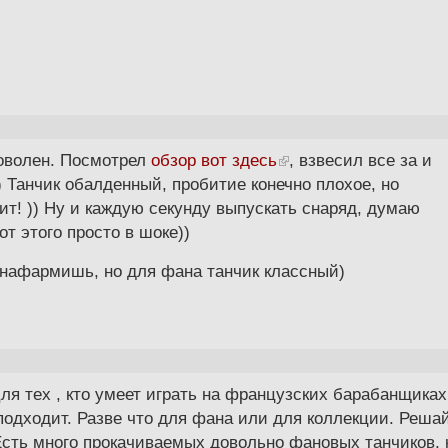
доволен. Посмотрел
обзор вот здесь
, взвесил все за и
 Танчик обалденный, пробитие конечно плохое, но
дит! )) Ну и каждую секунду выпускать снаряд, думаю
т этого просто в шоке))
е нафармишь, но для фана танчик классный)
Для тех , кто умеет играть на французских барабанщиках
подходит. Разве что для фана или для коллекции. Реша
 Есть много прокачиваемых довольно фановых танчиков, 