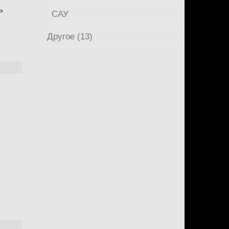
ь
САУ
Другое (13)