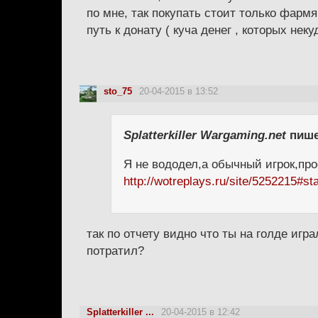
по мне, так покупать стоит только фармя
путь к донату ( куча денег , которых неку
sto_75
20-04-2015 в 13:52
Splatterkiller Wargaming.net
пише
Я не вододел,а обычный игрок,про
http://wotreplays.ru/site/5252215#st
так по отчету видно что ты на голде игр
потратил?
Splatterkiller ...
20-04-2015 в 12:42