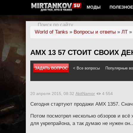
МОДЫ
ПОЛЕЗНОЕ
Поиск по сайту
World of Tanks
»
Вопросы и ответы
»
ЛТ
АМХ 13 57 СТОИТ СВОИХ ДЕ
ЗАДАТЬ ВОПРОС
< Все вопросы
Популярные в
Войдите на сайт, чтобы спрашивать и отвечать
20 апреля 2015, 08:32
AkitNamor
4 554
Сегодня стартуют продажи АМХ 1357. Сначал
Потом посмотрел несколько обзоров и всё 
для укрепрайона, а так думаю не нужен он..