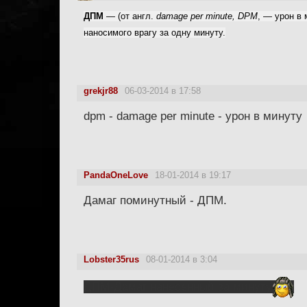
ДПМ
— (от
англ.
damage per minute, DPM
, — урон в 
наносимого врагу за одну минуту.
grekjr88
06-03-2014 в 17:58
dpm - damage per minute - урон в минуту
PandaOneLove
18-01-2014 в 19:17
Дамаг поминутный - ДПМ.
Lobster35rus
08-01-2014 в 3:04
ДПМ-Дамаг нанесенный за минуту