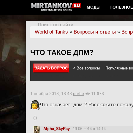
МОДЫ
ПОЛЕЗНОЕ
Поиск по сайту
World of Tanks
»
Вопросы и ответы
»
Вопр
ЧТО ТАКОЕ ДПМ?
ЗАДАТЬ ВОПРОС
< Все вопросы
Популярные в
Войдите на сайт, чтобы спрашивать и отвечать
1 ноября 2013, 18:48
porhe
11 673
Что означает "дпм"? Расскажите пожал
0
Alpha_SkyRay
19-06-2014 в 14:14