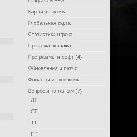
Графика и FPS
Карты и тактика
Глобальная карта
Статистика игрока
Прокачка экипажа
Программы и софт (4)
Обновления и патчи
Финансы и экономика
Вопросы по танкам (7)
ЛТ
СТ
ТТ
ПТ