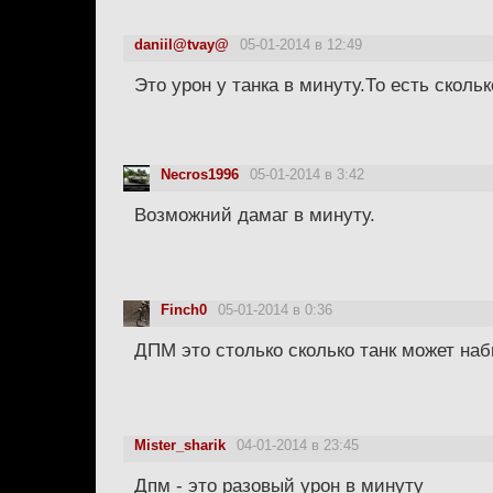
daniil@tvay@
05-01-2014 в 12:49
Это урон у танка в минуту.То есть сколь
Necros1996
05-01-2014 в 3:42
Возможний дамаг в минуту.
Finch0
05-01-2014 в 0:36
ДПМ это столько сколько танк может наб
Mister_sharik
04-01-2014 в 23:45
Дпм - это разовый урон в минуту