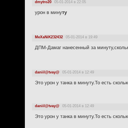
dmytro20
05-01-2014 в 22:05
урон в мину
ту
MeXaNiK232432
05-01-2014 в 19:49
ДПМ-Дамаг нанесенный за минуту,скольк
daniil@tvay@
05-01-2014 в 12:49
Это урон у танка в минуту.То есть сколь
daniil@tvay@
05-01-2014 в 12:49
Это урон у танка в минуту.То есть сколь