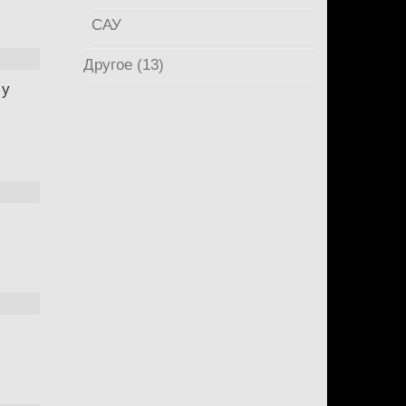
САУ
Другое (13)
 у