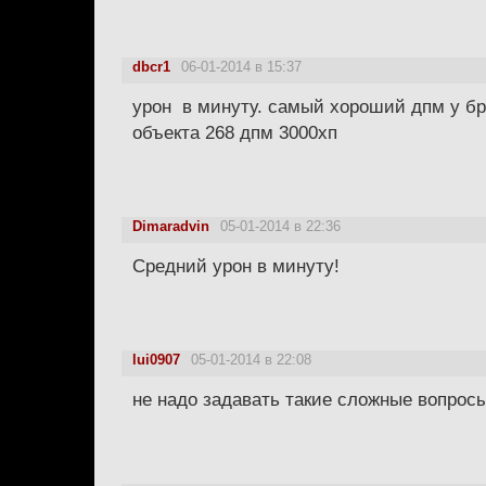
dbcr1
06-01-2014 в 15:37
урон в минуту. самый хороший дпм у бр
объекта 268 дпм 3000хп
Dimaradvin
05-01-2014 в 22:36
Средний урон в минуту!
lui0907
05-01-2014 в 22:08
не надо задавать такие сложные вопрос