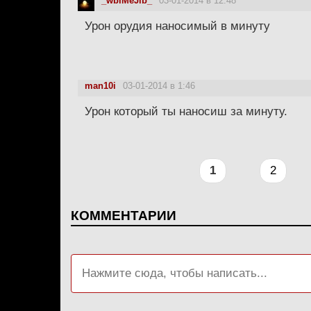
_wblMeJlb_
03-01-2014 в 12:48
Урон орудия наносимый в минуту
man10i
03-01-2014 в 1:46
Урон который ты наносиш за минуту.
1
2
КОММЕНТАРИИ