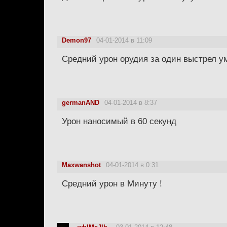
Demon97
04-01-2014 в 11:09
Средний урон орудия за один выстрел у
germanAND
04-01-2014 в 8:37
Урон наносимый в 60 секунд
Maxwanshot
04-01-2014 в 0:31
Средний урон в Минуту !