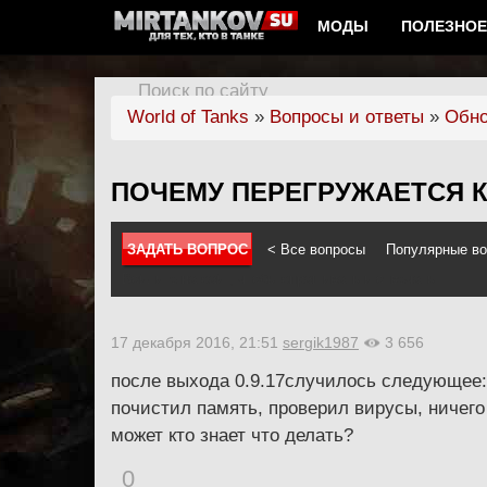
МОДЫ
ПОЛЕЗНОЕ
Поиск по сайту
World of Tanks
»
Вопросы и ответы
»
Обно
ПОЧЕМУ ПЕРЕГРУЖАЕТСЯ 
ЗАДАТЬ ВОПРОС
< Все вопросы
Популярные в
Войдите на сайт, чтобы спрашивать и отвечать
17 декабря 2016, 21:51
sergik1987
3 656
после выхода 0.9.17случилось следующее:
почистил память, проверил вирусы, ничего 
может кто знает что делать?
0