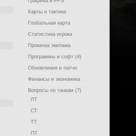
Графика и FPS
Карты и тактика
Глобальная карта
Статистика игрока
Прокачка экипажа
Программы и софт (4)
Обновления и патчи
Финансы и экономика
Вопросы по танкам (7)
ЛТ
СТ
ТТ
ПТ