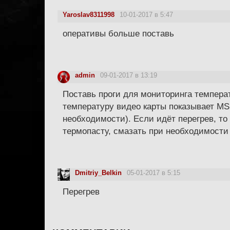
Yaroslav8311998
10-01-2017 в 5:47
оперативы больше поставь
admin
09-01-2017 в 13:19
Поставь проги для мониторинга температ
температуру видео карты показывает MSI 
необходимости). Если идёт перегрев, то
термопасту, смазать при необходимости
Dmitriy_Belkin
05-01-2017 в 5:15
Перегрев