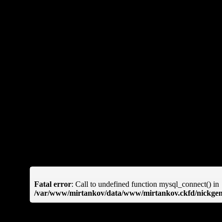
Используйте наш генерато
перевести с русского н
поддерживаемый World 
быстро проверить, своб
генератор рандомного и
гарантировано выдаёт 
Fatal error
: Call to undefined function mysql_connect() in
/var/www/mirtankov/data/www/mirtankov.ckfd/nickgen