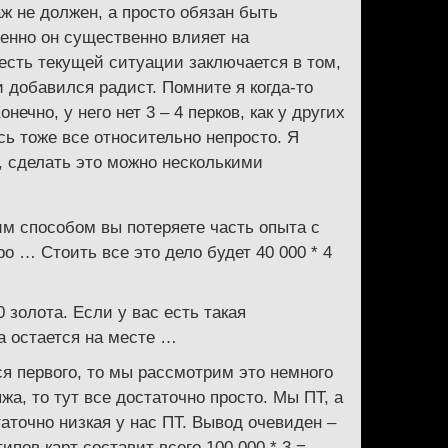
ж не должен, а просто обязан быть
менно он существенно влияет на
есть текущей ситуации заключается в том,
добавился радист. Помните я когда-то
ечно, у него нет 3 – 4 перков, как у других
сь тоже все относительно непросто. Я
, сделать это можно несколькими
им способом вы потеряете часть опыта с
о … Стоить все это дело будет 40 000 * 4
 золота. Если у вас есть такая
а остается на месте …
я первого, то мы рассмотрим это немного
а, то тут все достаточно просто. Мы ПТ, а
точно низкая у нас ПТ. Вывод очевиден –
пов карт составит всего 100 000 * 3 =