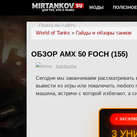
МОДЫ
ПОЛЕЗНОЕ
Поиск по сайту
World of Tanks
»
Гайды и обзоры танков
ОБЗОР AMX 50 FOCH (155)
bambucha
Сегодня мы заканчиваем рассматривать 
вывести из игры или покалечить любого п
машина, встречи с которой избегают, а с
⚡ ЭКСКЛЮ
3 УН