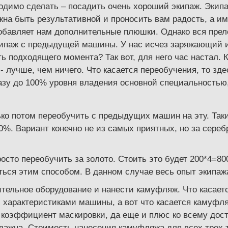
одимо сделать – посадить очень хороший экипаж. Экипа
лжна быть результативной и проносить вам радость, а и
обавляет нам дополнительные плюшки. Однако вся прел
ипаж с предыдущей машины. У нас исчез заряжающий и 
подходящего момента? Так вот, для него час настал. Кон
- лучше, чем ничего. Что касается переобучения, то зде
азу до 100% уровня владения основной специальностью
лько потом переобучить с предыдущих машин на эту. Так
0%. Вариант конечно не из самых приятных, но за серебр
то переобучить за золото. Стоить это будет 200*4=800
ться этим способом. В данном случае весь опыт экипаж
тельное оборудование и нанести камуфляж. Что касаетс
 характеристиками машины, а вот что касается камуфляж
коэффициент маскировки, да еще и плюс ко всему доста
важна. Стоимость нанесения камуфляжа для всех трех ти