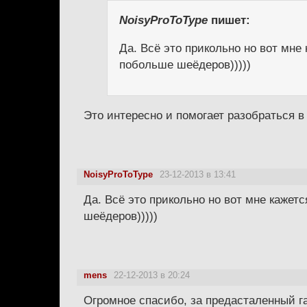
NoisyProToType
пишет:
Да. Всё это прикольно но вот мне
побольше шеёдеров)))))
Это интересно и помогает разобраться в
NoisyProToType
23-12-2013 в 13:41
Да. Всё это прикольно но вот мне кажет
шеёдеров)))))
mens
22-12-2013 в 20:24
Огромное спасибо, за предасталенный га