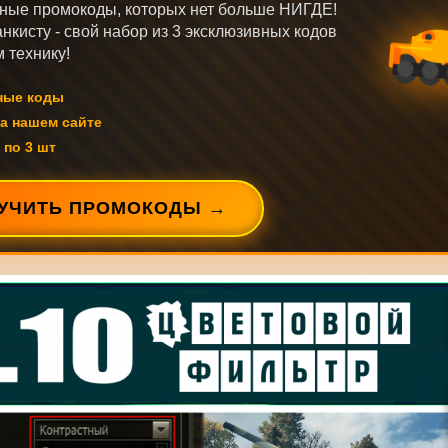
ные промокоды, которых нет больше НИГДЕ!
нкисту - свой набор из 3 эксклюзивных кодов
 технику!
ные коды
а нашем сайте
 по 3 шт
УЧИТЬ ПРОМОКОДЫ →