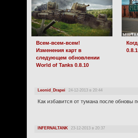
Всем-всем-всем!
Когд
Изменения карт в
0.8.
следующем обновлении
World of Tanks 0.8.10
Leonid_Drapei
24-12-2013 в 20:44
Как избавится от тумана после обновы п
INFERNALTANK
23-12-2013 в 20:37