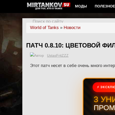
МОДЫ
ПОЛЕЗНОЕ
Поиск по сайту
World of Tanks
»
Новости
ПАТЧ 0.8.10: ЦВЕТОВОЙ ФИ
UstasFritZZZ
Этот патч несет в себе очень много инте
⚡ ЭКСКЛЮ
3 УН
ПРОМ