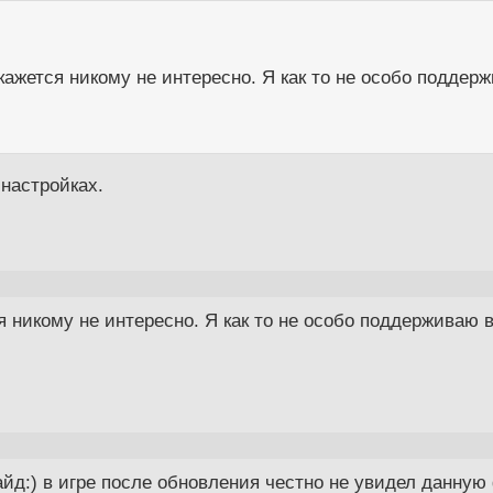
 кажется никому не интересно. Я как то не особо подде
 настройках.
ся никому не интересно. Я как то не особо поддержива
йд:) в игре после обновления честно не увидел данную