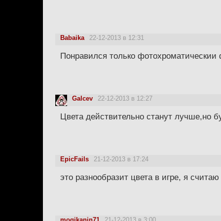
Babaika
22-12-2013 в 12:31
Понравился только фотохроматическии ф
Galcev
22-12-2013 в 12:27
Цвета действительно станут лучше,но б
EpicFails
21-12-2013 в 17:24
это разнообразит цвета в игре, я счита
mogikanin71
21-12-2013 в 3:00