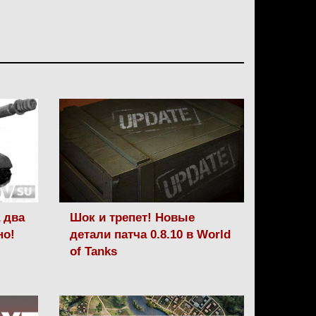
а два
Шок и трепет! Новые
но!
детали патча 0.8.10 в World
of Tanks