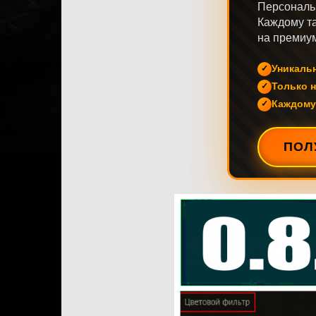
Персональ
Каждому та
на премиум
Уникаль
Только н
Каждому
ПОЛ