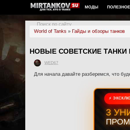
МОДЫ
ПОЛЕЗНОЕ
Поиск по сайту
World of Tanks
»
Гайды и обзоры танков
НОВЫЕ СОВЕТСКИЕ ТАНКИ В
WED67
Для начала давайте разберемся, что буд
⚡ ЭКСКЛЮ
3 УН
ПРОМ