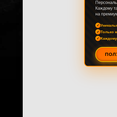
Персональ
Каждому та
на премиум
Уникаль
Только н
Каждому
ПОЛ