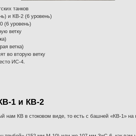
тских танков
нь) и КВ-2 (6 уровень)
0 (6 уровень)
рую ветку
ка)
рая ветка)
ят во вторую ветку
есто ИС-4.
КВ-1 и КВ-2
ный нам КВ в стоковом виде, то есть с башней «КВ-1» на
н трубой» (152 мм М-10) или же 107 мм ЗиС-6, как вам уг