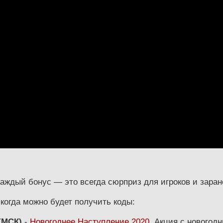
каждый бонус — это всегда сюрприз для игроков и заран
когда можно будет получить коды:
 (МСК)
-
Новогоднее Наступление 2020
. Акция с новогод