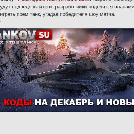
будут подведены итоги, разработчики поделятся планами
играть прем танк, угадав победителя шоу матча.
e
.