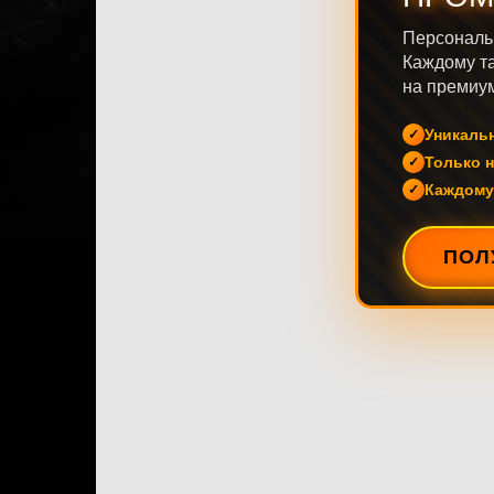
Персональ
Каждому та
на премиум
Уникаль
Только н
Каждому
ПОЛ