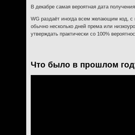
В декабре самая вероятная дата получения 
WG раздаёт иногда всем желающим код, с 
обычно несколько дней према или низкоуро
утверждать практически со 100% вероятност
Что было в прошлом год