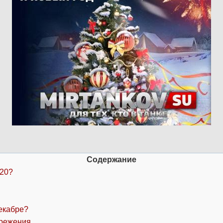
Содержание
020?
декабре?
ережения