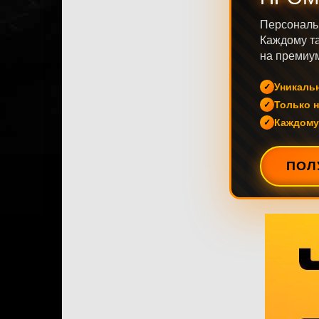
Персональ
Каждому та
на премиум
Уникаль
Только н
Каждому
ПОЛ