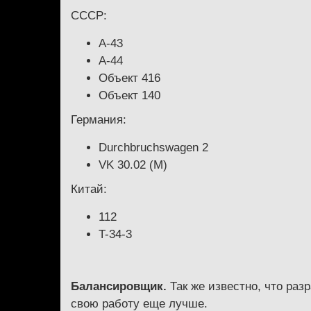
СССР:
А-43
А-44
Объект 416
Объект 140
Германия:
Durchbruchswagen 2
VK 30.02 (M)
Китай:
112
T-34-3
Балансировщик.
Так же известно, что раз
свою работу еще лучше.