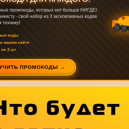
ные промокоды, которых нет больше НИГДЕ!
нкисту - свой набор из 3 эксклюзивных кодов
 технику!
ные коды
а нашем сайте
 по 3 шт
УЧИТЬ ПРОМОКОДЫ →