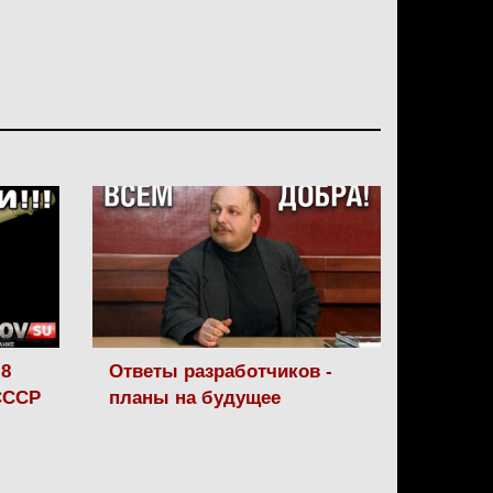
.8
Ответы разработчиков -
 СССР
планы на будущее