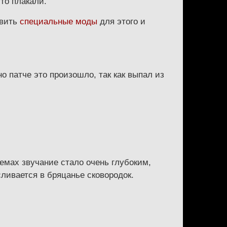
сто плакали.
авить
специальные моды
для этого и
 патче это произошло, так как выпал из
темах звучание стало очень глубоким,
сливается в бряцанье сковородок.