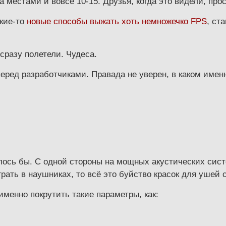
а местами и вовсе 10-15. Друзья, когда это видели, про
акие-то
новые способы выжать хоть немножечко FPS
, ст
 сразу полетели. Чудеса.
ед разработчиками. Правада не уверен, в каком именно
телось бы. С одной стороны на мощных акустических сис
рать в наушниках, то всё это буйство красок для ушей 
именно покрутить такие параметры, как: