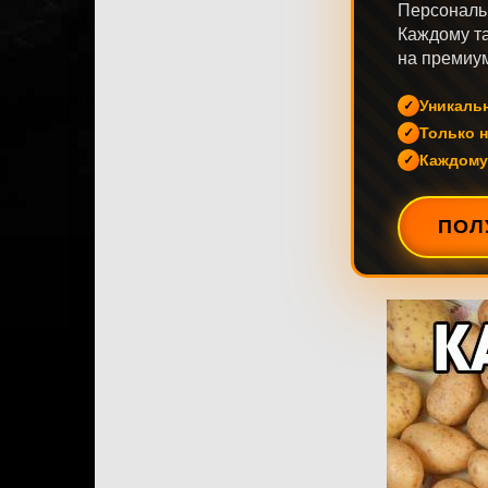
Персональ
Каждому та
на премиум
Уникаль
Только н
Каждому
ПОЛ