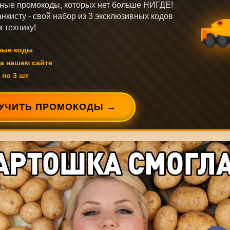
ные промокоды, которых нет больше НИГДЕ!
нкисту - свой набор из 3 эксклюзивных кодов
 технику!
ные коды
а нашем сайте
 по 3 шт
УЧИТЬ ПРОМОКОДЫ →