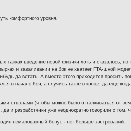
уть комфортного уровня.
х танках введение новой физики хоть и сказалось, но н
вырках и заваливании на бок не хватает ГТА-шной модел
ибудь да встать. А вместо этого приходится просить по
улся в начале боя, а случись такое в конце, да еще ког
ми стволами (чтобы можно было отталкиваться от земл
да и разработчики уже неоднократно говорили о том, чт
 один немаловажный бонус - нет больше застреваний.