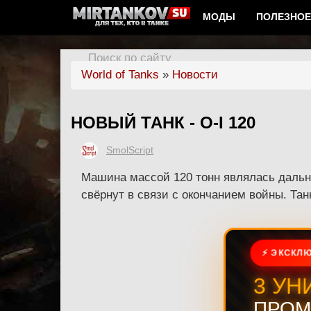
МОДЫ
ПОЛЕЗНОЕ
Поиск по сайту
World of Tanks
»
Новости
НОВЫЙ ТАНК - O-I 120
SmolScript
Машина массой 120 тонн являлась даль
свёрнут в связи с окончанием войны. Та
⚡ ЭКСКЛЮ
3 УН
ПРОМ