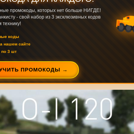
ные промокоды, которых нет больше НИГДЕ!
нкисту - свой набор из 3 эксклюзивных кодов
 технику!
ные коды
а нашем сайте
 по 3 шт
УЧИТЬ ПРОМОКОДЫ →