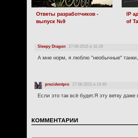
Ответы разработчиков -
IP а
выпуск №9
of T
Sleepy Dragon
27-06-2015 в 16:29
А мне норм, я люблю "необычные" танки,
prezidentpro
27-06-2015 в 14:40
Если это так всё будет.Я эту ветку даже 
КОММЕНТАРИИ