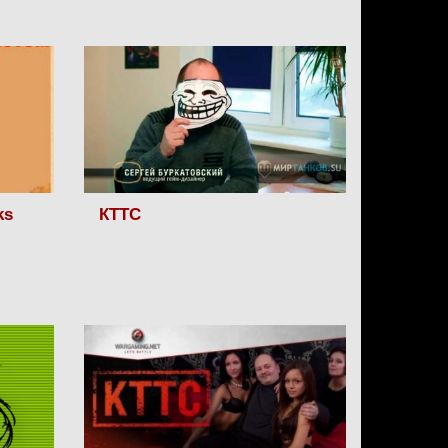
ks
КТТС