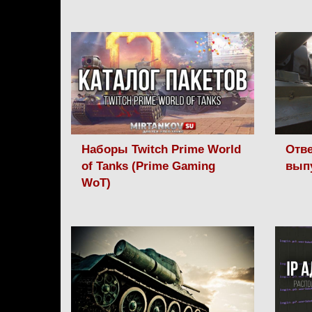
Наборы Twitch Prime World
Отве
of Tanks (Prime Gaming
вып
WoT)