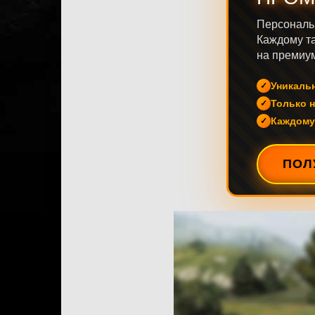
Персональ
Каждому та
на премиум
Уникаль
Только н
Каждому
ПОЛ