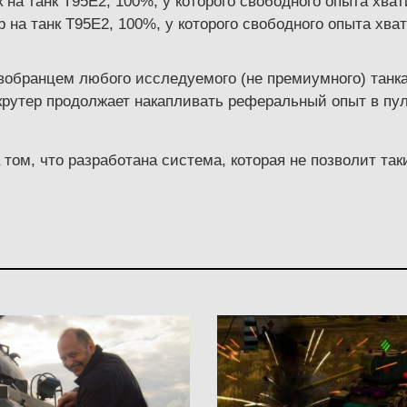
 на танк Т95Е2, 100%, у которого свободного опыта хват
 на танк Т95Е2, 100%, у которого свободного опыта хват
вобранцем любого исследуемого (не премиумного) танка 
рекрутер продолжает накапливать реферальный опыт в пу
а том, что разработана система, которая не позволит т