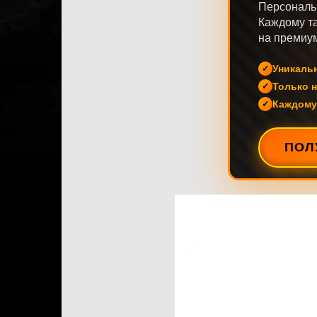
Персональ
Каждому та
на премиум
Уникаль
Только н
Каждому
ПОЛ