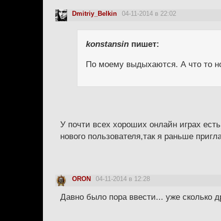
Dmitriy_Belkin
04-11-2014 в 22:02
konstansin
пишет:
По моему выдыхаются. А что то но
У почти всех хороших онлайн играх есть
нового пользователя,так я раньше пригл
ORON
04-11-2014 в 12:28
Давно было пора ввести... уже сколько 