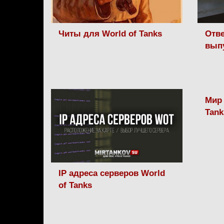
Читы для World of Tanks
Отве
вып
Мир 
Tank
IP адреса серверов World
of Tanks