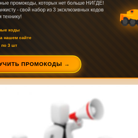
ные промокоды, которых нет больше НИГДЕ!
нкисту - свой набор из 3 эксклюзивных кодов
 технику!
ные коды
а нашем сайте
 по 3 шт
УЧИТЬ ПРОМОКОДЫ →