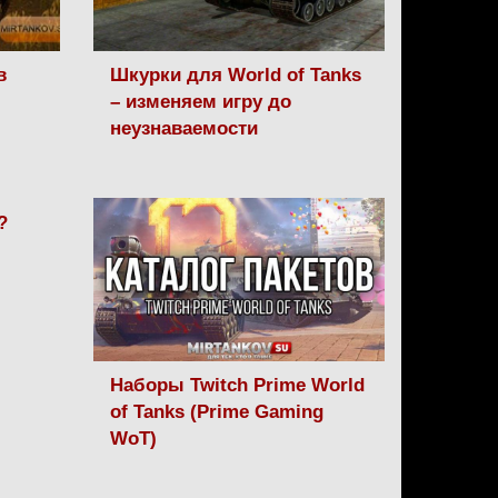
в
Шкурки для World of Tanks
– изменяем игру до
неузнаваемости
?
Наборы Twitch Prime World
of Tanks (Prime Gaming
WoT)