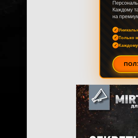
Персональ
Каждому та
на премиум
Уникаль
Только н
Каждому
ПОЛ