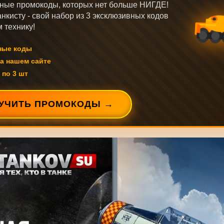
ные промокоды, которых нет больше НИГДЕ!
нкисту - свой набор из 3 эксклюзивных кодов
 технику!
ные коды
а нашем сайте
 по 3 шт
УЧИТЬ ПРОМОКОДЫ →