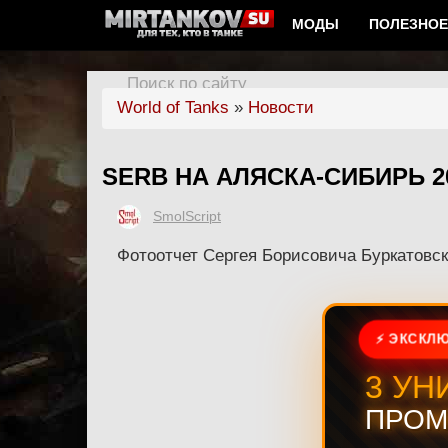
МОДЫ
ПОЛЕЗНОЕ
Поиск по сайту
World of Tanks
»
Новости
SERB НА АЛЯСКА-СИБИРЬ 2
SmolScript
Фотоотчет Сергея Борисовича Буркатовск
⚡ ЭКСКЛЮ
3 УН
ПРОМ