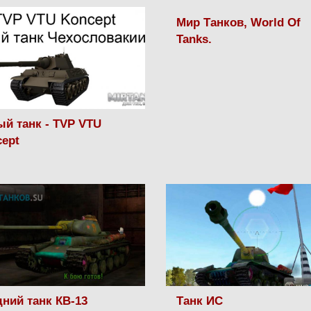
Мир Танков, World Of
Tanks.
й танк - TVP VTU
ept
ний танк КВ-13
Танк ИС