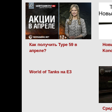
Как получить Type 59 в
Новы
апреле?
Konc
World of Tanks на E3
Сред