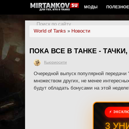
МОДЫ
ПОЛЕЗНОЕ
Поиск по сайту
World of Tanks
»
Новости
ПОКА ВСЕ В ТАНКЕ - ТАЧКИ,
Кьюриосити
Очередной выпуск популярной передачи "П
множеством других, не менее интересных 
будут обладать бонусами на этой неделе
⚡ ЭКСКЛЮ
3 УН