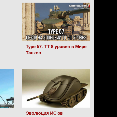
Type 57: ТТ 8 уровня в Мире
Танков
Эволюция ИС'ов