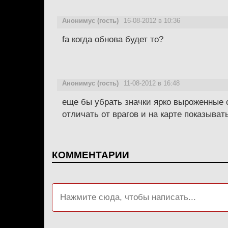
Анонимус (гость)
16-08-2012 в 10:36
fа когда обнова будет то?
Анонимус (гость)
11-08-2012 в 16:48
еще бы убрать значки ярко выроженные 
отличать от врагов и на карте показыва
КОММЕНТАРИИ