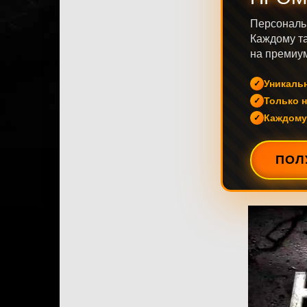
Персональ
Каждому та
на премиум
Уникаль
Только н
Каждому
ПОЛ