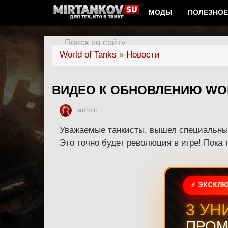
МОДЫ
ПОЛЕЗНОЕ
Поиск по сайту
World of Tanks
»
Новости
ВИДЕО К ОБНОВЛЕНИЮ WORL
admin
Уважаемые танкисты, вышел специальный 
Это точно будет революция в игре! Пока 
⚡ ЭКСКЛЮ
3 УН
ПРОМ