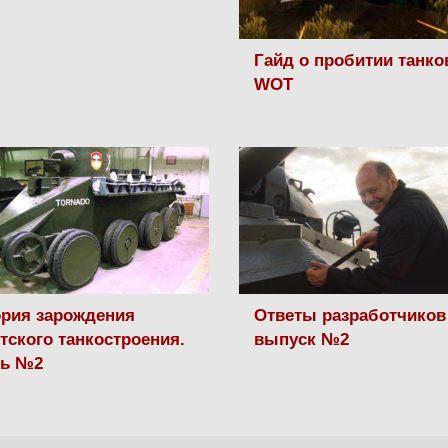
Гайд о пробитии танко
WOT
рия зарождения
Ответы разработчиков
тского танкостроения.
выпуск №2
ть №2