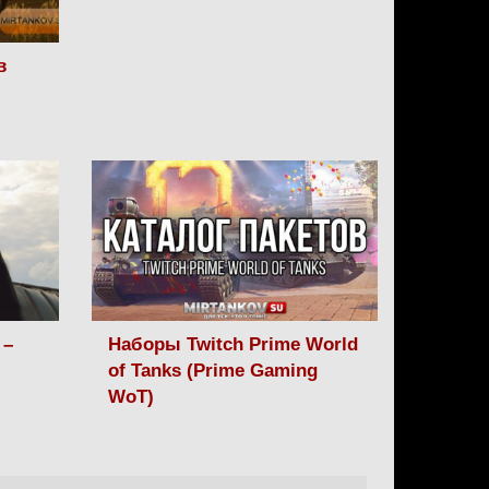
в
 –
Наборы Twitch Prime World
of Tanks (Prime Gaming
WoT)