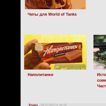
Читы для World of Tanks
Наполитанки
Исто
сове
Час
Pastix
19-12-2013 в 16:25