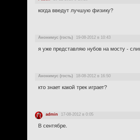
когда введут лучшую физику?
Анонимус (гость)
19-08-2012 в 10:43
я уже представляю нубов на мосту - сли
Анонимус (гость)
18-08-2012 в 16:50
кто знает какой трек играет?
admin
17-08-2012 в 0:05
В сентябре.