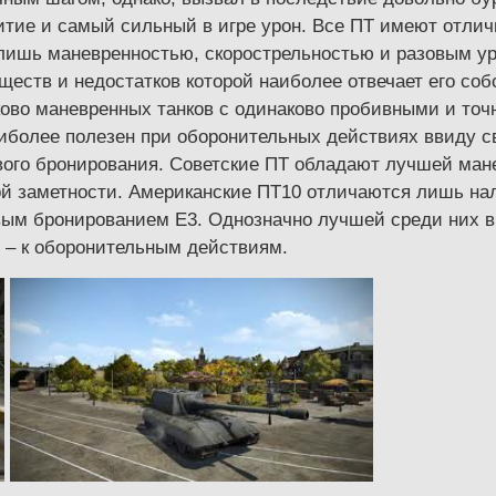
тие и самый сильный в игре урон. Все ПТ имеют отлич
а лишь маневренностью, скорострельностью и разовым у
ществ и недостатков которой наиболее отвечает его со
ково маневренных танков с одинаково пробивными и то
аиболее полезен при оборонительных действиях ввиду с
ового бронирования. Советские ПТ обладают лучшей ман
кой заметности. Американские ПТ10 отличаются лишь на
ым бронированием Е3. Однозначно лучшей среди них выд
я – к оборонительным действиям.