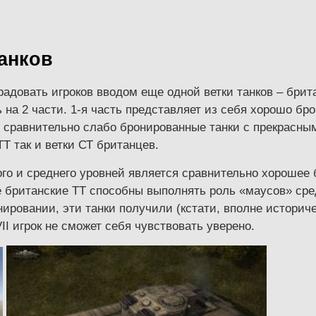
анков
адовать игроков вводом еще одной ветки танков – брита
 на 2 части. 1-я часть представляет из себя хорошо бр
 сравнительно слабо бронированные танки с прекрасн
ТТ так и ветки СТ британцев.
о и среднего уровней является сравнительно хорошее 
е британские ТТ способны выполнять роль «маусов» сред
ровании, эти танки получили (кстати, вполне историч
VII игрок не сможет себя чувствовать уверено.