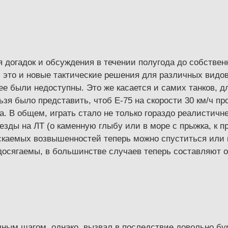
догадок и обсуждения в течении полугода до собственн
 это и новые тактические решения для различных видов
нее были недоступны. Это же касается и самих танков, 
зя было представить, чтоб Е-75 на скорости 30 км/ч пр
ва. В общем, играть стало не только гораздо реалистичн
зды на ЛТ (о каменную глыбу или в море с прыжка, к п
пускаемых возвышенностей теперь можно спуститься или 
осягаемы, в большинстве случаев теперь составляют о
ным шагом, однако, вызвал в последствие довольно б