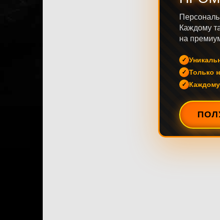
Персональ
Каждому та
на премиум
Уникаль
Только н
Каждому
ПОЛ