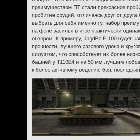
преимуществом ПТ стали прекрасное проби
пробитие орудий, отличаясь друг от друг
выбрать для себя именно ту, набор преиму
на фоне засилья в игре практически одина
обзором. К примеру, JagdPz E-100 будет н
прочности, лучшего разового урона и круг
силуэтом, что способствует их более низ
башней у T110Е4 и на 50 мм лучшим лобов
к более активному ведению боя, последня