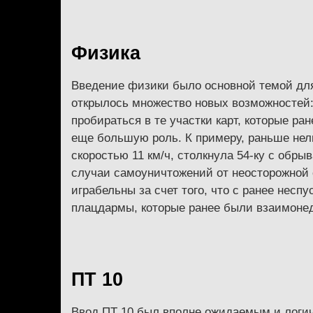
Физика
Введение физики было основной темой для 
открылось множество новых возможностей:
пробираться в те участки карт, которые ра
еще большую роль. К примеру, раньше нель
скоростью 11 км/ч, столкнула 54-ку с обры
случаи самоуничтожений от неосторожной е
играбельны за счет того, что с ранее нес
плацдармы, которые ранее были взаимонед
ПТ 10
Ввод ПТ 10 был вполне ожидаемым и логич