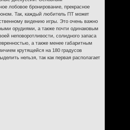
ное лобовое бронирование, прекрасное
роном. Так, каждый любитель ПТ может
бственному видению игры. Это очень важно
чными орудиями, а также почти одинаковым
воей неповоротливости, солидного запаса
евренностью, а также менее габаритным
личием крутящейся на 180 градусов
елить нельзя, так как первая располагает