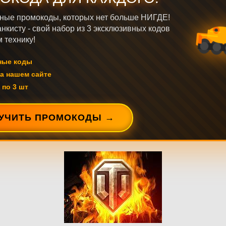
ные промокоды, которых нет больше НИГДЕ!
нкисту - свой набор из 3 эксклюзивных кодов
 технику!
ные коды
а нашем сайте
 по 3 шт
УЧИТЬ ПРОМОКОДЫ →