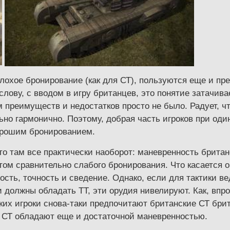
лохое бронирование (как для СТ), пользуются еще и пр
 слову, с вводом в игру британцев, это понятие затачива
м преимуществ и недостатков просто не было. Радует, ч
ьно гармонично. Поэтому, добрая часть игроков при од
орошим бронированием.
то там все практически наоборот: маневренность брита
том сравнительно слабого бронирования. Что касается 
ость, точность и сведение. Однако, если для тактики в
 должны обладать ТТ, эти орудия нивелируют. Как, впр
оких игроки снова-таки предпочитают британские СТ брит
 СТ обладают еще и достаточной маневренностью.