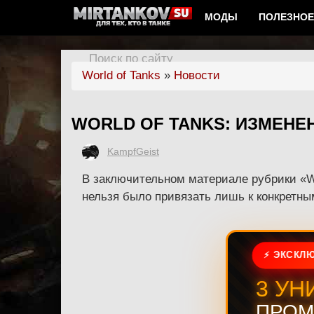
МОДЫ
ПОЛЕЗНОЕ
Поиск по сайту
World of Tanks
»
Новости
WORLD OF TANKS: ИЗМЕНЕН
KampfGeist
В заключительном материале рубрики «Wo
нельзя было привязать лишь к конкретны
⚡ ЭКСКЛЮ
3 УН
ПРОМ