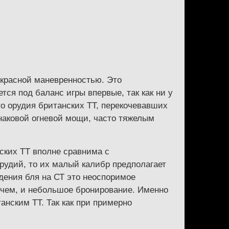
екрасной маневренностью. Это
ется под баланс игры впервые, так как ни у
то орудия британских ТТ, перекочевавших
инаковой огневой мощи, часто тяжелым
нских ТТ вполне сравнима с
орудий, то их малый калибр предполагает
едения бля на СТ это неоспоримое
очем, и небольшое бронирование. Именно
анским ТТ. Так как при примерно