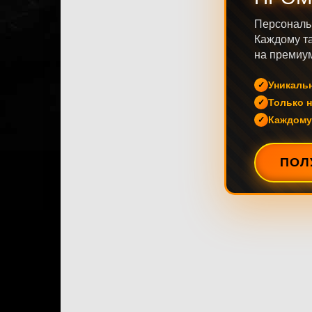
Персональ
Каждому та
на премиум
Уникаль
Только н
Каждому
ПОЛ