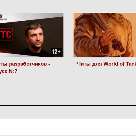
ты разработчиков -
Читы для World of Tan
уск №7