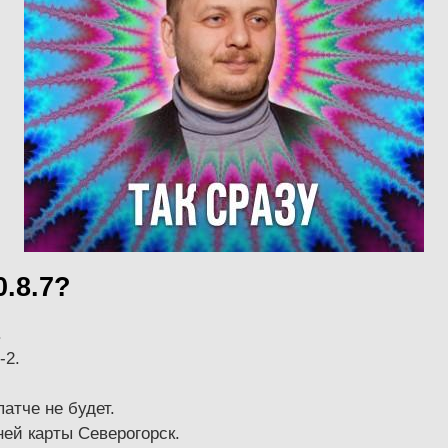
.8.7?
.
-2.
патче не будет.
ей карты Северогорск.