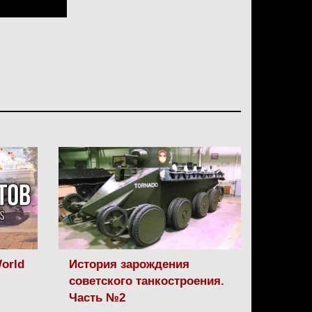
orld
История зарождения
советского танкостроения.
Часть №2