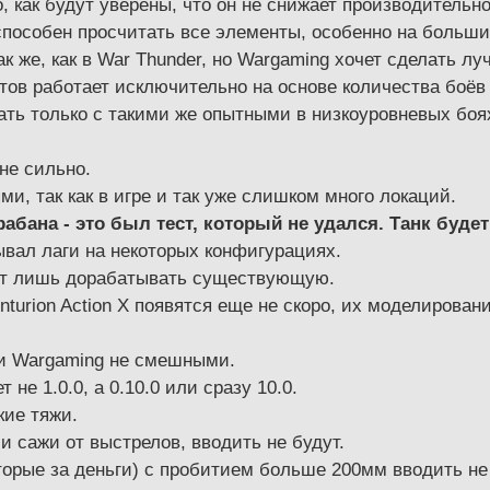
о, как будут уверены, что он не снижает производительн
способен просчитать все элементы, особенно на больши
к же, как в War Thunder, но Wargaming хочет сделать лу
тов работает исключительно на основе количества боёв 
рать только с такими же опытными в низкоуровневых боях
не сильно.
ми, так как в игре и так уже слишком много локаций.
рабана - это был тест, который не удался. Танк буд
ывал лаги на некоторых конфигурациях.
дут лишь дорабатывать существующую.
enturion Action X появятся еще не скоро, их моделирова
и Wargaming не смешными.
 не 1.0.0, а 0.10.0 или сразу 10.0.
кие тяжи.
 сажи от выстрелов, вводить не будут.
оторые за деньги) с пробитием больше 200мм вводить не