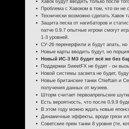
Хавок будут вводить только после тог
Проблема с Хавоком в том, что он не 
Технически возможно сделать Хавок та
Защита песка от нагибаторов и статис
патче 0.9.7 опытные игроки смогут иг
1-3 уровней.
СУ-26 перенерфили и будут апать, но 
Новые карты вводить будут, но порция
Новый ИС-3 МЗ будет всё же без ба
Поддержки SweetFX не будет - он выз
Новой системы засвета не будет, бу
Новые британские танки Chieftain и C
получения данных от музеев.
Шторм считает первоапрельские шутк
Есть вероятность, что после 0.9.9 будет
В этом году можно ждать новые японс
Динамичные эффекты, вроде грязи или
Советские прем танки 8 уровня (те, к