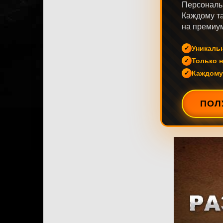
Персональ
Каждому та
на премиум
Уникаль
Только н
Каждому
ПОЛ