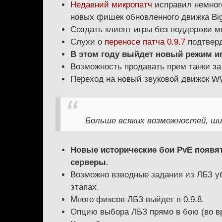
Недавний микропатч
исправил немного
новых фишек обновленного движка Big
Создать клиент игры без поддержки м
Слухи о
переносе патча 0.9.7
подтверд
В этом году выйдет новый режим иг
Возможность продавать прем танки за 
Переход на новый звуковой движок W
Больше всяких возможностей, ш
Новые исторические бои PvE появятс
серверы
.
Возможно взводные задания из ЛБЗ убе
этапах.
Много фиксов ЛБЗ выйдет в 0.9.8.
Опцию выбора ЛБЗ прямо в бою (во вр