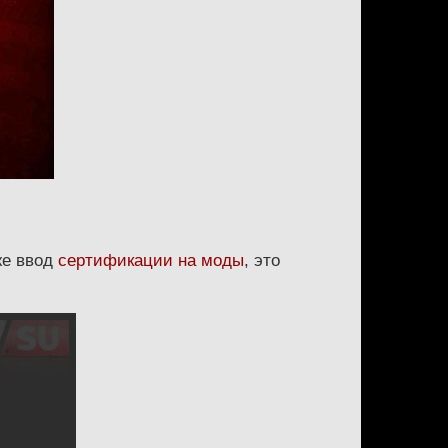
же ввод
сертификации на моды
, это