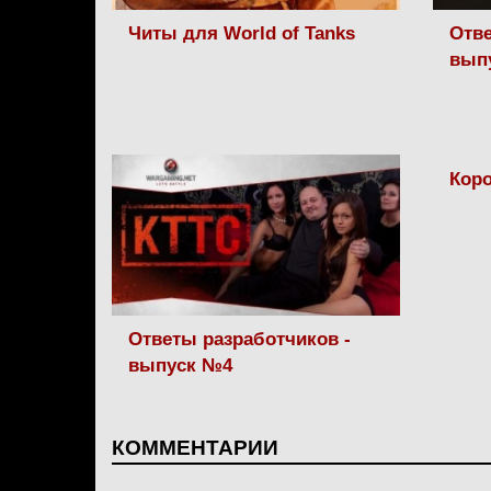
Читы для World of Tanks
Отве
вып
Коро
Ответы разработчиков -
выпуск №4
КОММЕНТАРИИ