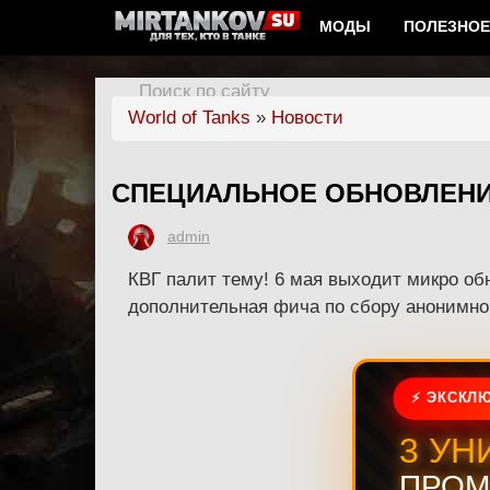
МОДЫ
ПОЛЕЗНОЕ
Поиск по сайту
World of Tanks
»
Новости
СПЕЦИАЛЬНОЕ ОБНОВЛЕНИ
admin
КВГ палит тему! 6 мая выходит микро об
дополнительная фича по сбору анонимной
⚡ ЭКСКЛЮ
3 УН
ПРОМ