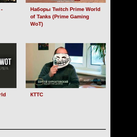
-
Наборы Twitch Prime World
of Tanks (Prime Gaming
WoT)
rld
КТТС