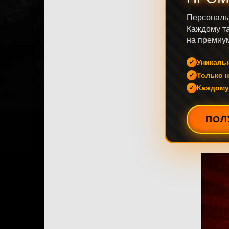
Персональ
Каждому та
на премиум
Уникаль
Только н
Каждому
ПОЛ