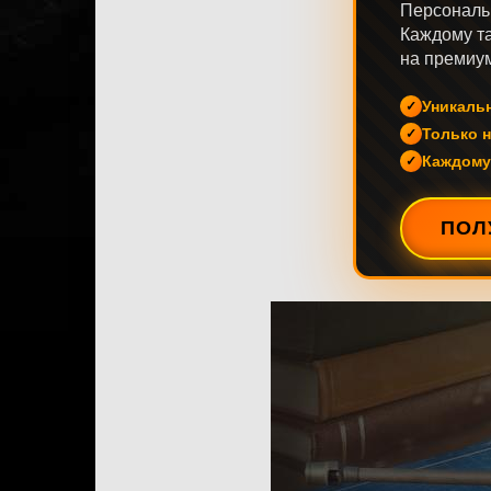
Персональ
Каждому та
на премиум
Уникаль
Только н
Каждому
ПОЛ