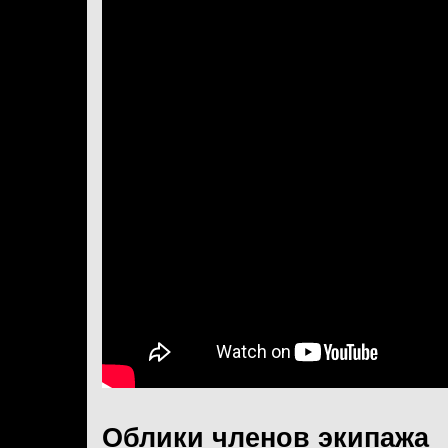
Облики членов экипажа