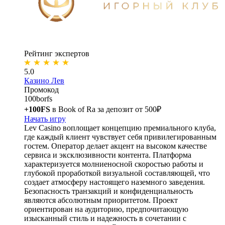
Рейтинг экспертов
5.0
Казино Лев
Промокод
100borfs
+100FS
в Book of Ra за депозит от 500₽
Начать игру
Lev Casino воплощает концепцию премиального клуба,
где каждый клиент чувствует себя привилегированным
гостем. Оператор делает акцент на высоком качестве
сервиса и эксклюзивности контента. Платформа
характеризуется молниеносной скоростью работы и
глубокой проработкой визуальной составляющей, что
создает атмосферу настоящего наземного заведения.
Безопасность транзакций и конфиденциальность
являются абсолютным приоритетом. Проект
ориентирован на аудиторию, предпочитающую
изысканный стиль и надежность в сочетании с