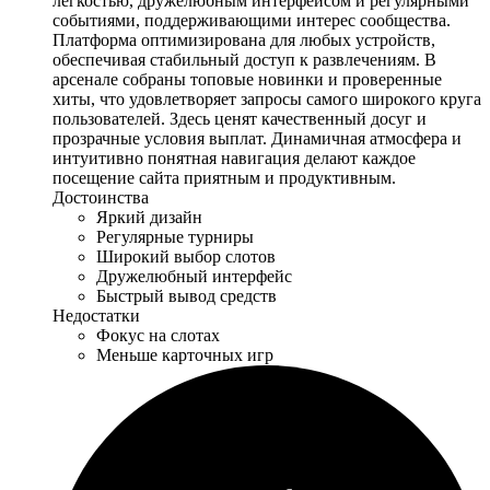
легкостью, дружелюбным интерфейсом и регулярными
событиями, поддерживающими интерес сообщества.
Платформа оптимизирована для любых устройств,
обеспечивая стабильный доступ к развлечениям. В
арсенале собраны топовые новинки и проверенные
хиты, что удовлетворяет запросы самого широкого круга
пользователей. Здесь ценят качественный досуг и
прозрачные условия выплат. Динамичная атмосфера и
интуитивно понятная навигация делают каждое
посещение сайта приятным и продуктивным.
Достоинства
Яркий дизайн
Регулярные турниры
Широкий выбор слотов
Дружелюбный интерфейс
Быстрый вывод средств
Недостатки
Фокус на слотах
Меньше карточных игр