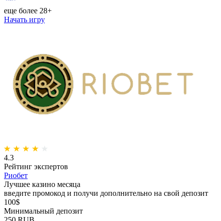
еще более 28+
Начать игру
4.3
Рейтинг экспертов
Риобет
Лучшее казино месяца
введите промокод и получи дополнительно на свой депозит
100$
Минимальный депозит
250 RUB