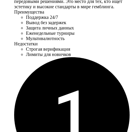
передовыми решениями. Это место для тех, кто ищет
эстетику и высокие стандарты в мире гемблинга.
Преимущества
Поддержка 24/7
Вывод без задержек
Защита личных данных
Еженедельные турниры
Мультивалютность
Недостатки
Строгая верификация
Лимиты для новичков