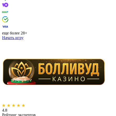
еще более 28+
Начать игру
4.8
Рейтинг экспертов