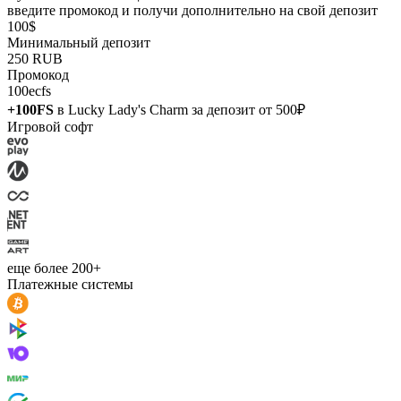
введите промокод и получи дополнительно на свой депозит
100$
Минимальный депозит
250 RUB
Промокод
100ecfs
+100FS
в Lucky Lady's Charm за депозит от 500₽
Игровой софт
еще более 200+
Платежные системы