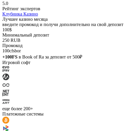
5.0
Рейтинг экспертов
Клубника Казино
Лучшее казино месяца
введите промокод и получи дополнительно на свой депозит
100$
Минимальный депозит
250 RUB
Промокод
100cfsbor
+100FS
в Book of Ra за депозит от 500₽
Игровой софт
еще более 200+
Платежные системы