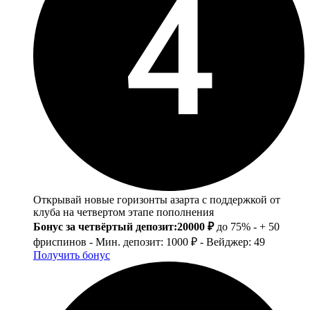
Открывай новые горизонты азарта с поддержкой от
клуба на четвертом этапе пополнения
Бонус за четвёртый депозит:
20000 ₽
до
75%
- +
50
фриспинов - Мин. депозит:
1000 ₽
- Вейджер:
49
Получить бонус