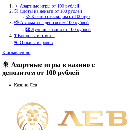
🎇 Азартные игры от 100 рублей
🎲 Слоты на деньги от 100 рублей
💠 Казино с выводом от 100 руб
💳 Автоматы с депозитом 100 рублей
🎰 Лучшие казино от 100 рублей
❓ Вопросы и ответы
💬 Отзывы игроков
К оглавлению
🎇 Азартные игры в казино с
депозитом от 100 рублей
Казино Лев