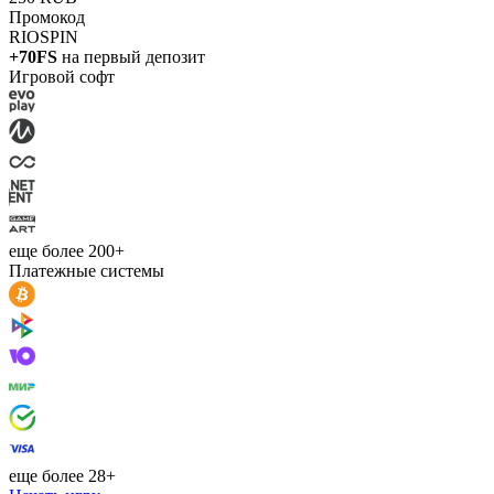
Промокод
RIOSPIN
+70FS
на первый депозит
Игровой софт
еще более 200+
Платежные системы
еще более 28+