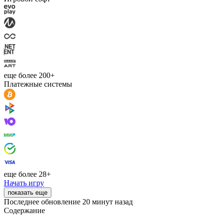
еще более 200+
Платежные системы
еще более 28+
Начать игру
показать еще
Последнее обновление 20 минут назад
Содержание