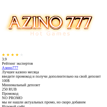
3.9
Рейтинг экспертов
Азино777
Лучшее казино месяца
введите промокод и получи дополнительно на свой депозит
100$
Минимальный депозит
250 RUB
Промокод
NO PROMO
мы не нашли актуальных промо, но скоро добавим
Игровой софт