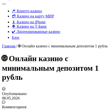
🎆 Крипто казино
💳 Казино на карту МИР
📱 Казино на iPhone
🔶 Казино на Т-Банк
✔️ Лицензированные казино
Блог
Главная
/
🌐 Онлайн казино с минимальным депозитом 1 рубль
🌐 Онлайн казино с
минимальным депозитом 1
рубль
Опубликовано
08.05.2026
Комментариев