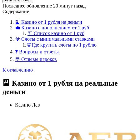
Последнее обновление 20 минут назад
Содержание
🎴 Казино от 1 рубля на деньги
💼 Казино с пополнением от 1 руб
💵 Список казино от 1 руб
💎 Слоты с минимальными ставками
🌐 Где крутить слоты по 1 рублю
❓ Вопросы и ответы
💬 Отзывы игроков
К оглавлению
🎴 Казино от 1 рубля на реальные
деньги
Казино Лев