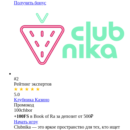
Получить бонус
#2
Рейтинг экспертов
5.0
Клубника Казино
Промокод
100cfsbor
+100FS
в Book of Ra за депозит от 500₽
Начать игру
Clubnika — это яркое пространство для тех, кто ищет