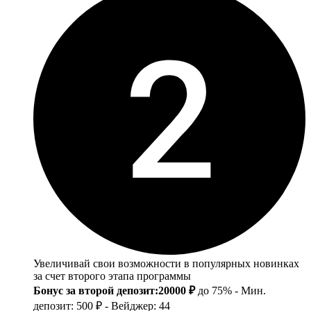
Увеличивай свои возможности в популярных новинках
за счет второго этапа программы
Бонус за второй депозит:
20000 ₽
до
75%
- Мин.
депозит:
500 ₽
- Вейджер:
44