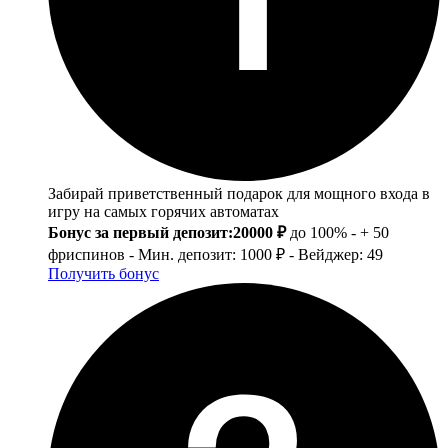
Забирай приветственный подарок для мощного входа в
игру на самых горячих автоматах
Бонус за первый депозит:
20000 ₽
до
100%
- +
50
фриспинов - Мин. депозит:
1000 ₽
- Вейджер:
49
Получить бонус