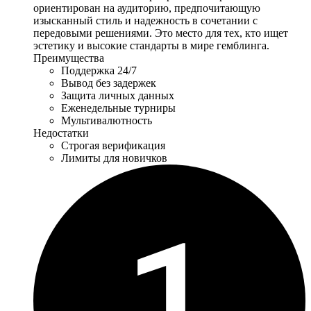
ориентирован на аудиторию, предпочитающую
изысканный стиль и надежность в сочетании с
передовыми решениями. Это место для тех, кто ищет
эстетику и высокие стандарты в мире гемблинга.
Преимущества
Поддержка 24/7
Вывод без задержек
Защита личных данных
Еженедельные турниры
Мультивалютность
Недостатки
Строгая верификация
Лимиты для новичков