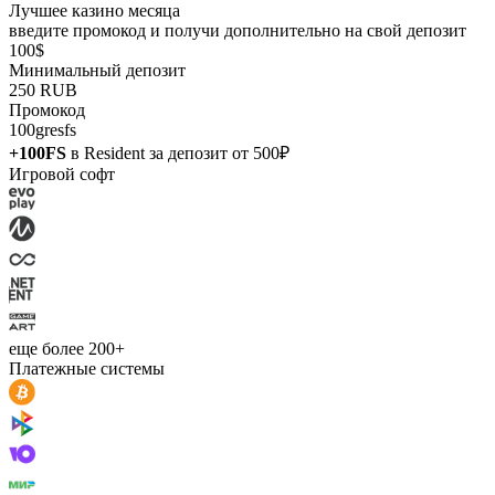
Лучшее казино месяца
введите промокод и получи дополнительно на свой депозит
100$
Минимальный депозит
250 RUB
Промокод
100gresfs
+100FS
в Resident за депозит от 500₽
Игровой софт
еще более 200+
Платежные системы