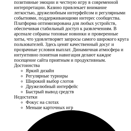
позитивные эмоции и честную игру в современной
интерпретации. Казино привлекает внимание
легкостью, дружелюбным интерфейсом и регулярными
событиями, поддерживающими интерес сообщества.
Платформа оптимизирована для любых устройств,
обеспечивая стабильный доступ к развлечениям. В
арсенале собраны топовые новинки и проверенные
хиты, что удовлетворяет запросы самого широкого круга
пользователей. Здесь ценят качественный досуг и
прозрачные условия выплат. Динамичная атмосфера и
интуитивно понятная навигация делают каждое
посещение сайта приятным и продуктивным.
Достоинства
Яркий дизайн
Регулярные турниры
Широкий выбор слотов
Дружелюбный интерфейс
Быстрый вывод средств
Недостатки
Фокус на слотах
Меньше карточных игр