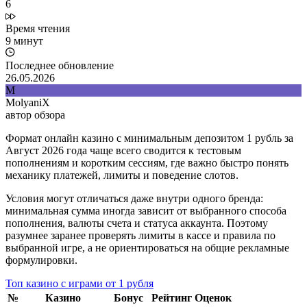
6
Время чтения
9 минут
Последнее обновление
26.05.2026
M
MolyaniX
автор обзора
Формат онлайн казино с минимальным депозитом 1 рубль за
Август 2026 года чаще всего сводится к тестовым
пополнениям и коротким сессиям, где важно быстро понять
механику платежей, лимиты и поведение слотов.
Условия могут отличаться даже внутри одного бренда:
минимальная сумма иногда зависит от выбранного способа
пополнения, валюты счета и статуса аккаунта. Поэтому
разумнее заранее проверять лимиты в кассе и правила по
выбранной игре, а не ориентироваться на общие рекламные
формулировки.
Топ казино с играми от 1 рубля
№
Казино
Бонус
Рейтинг
Оценок