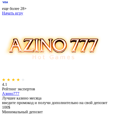
еще более 28+
Начать игру
4.1
Рейтинг экспертов
Азино777
Лучшее казино месяца
введите промокод и получи дополнительно на свой депозит
100$
Минимальный депозит