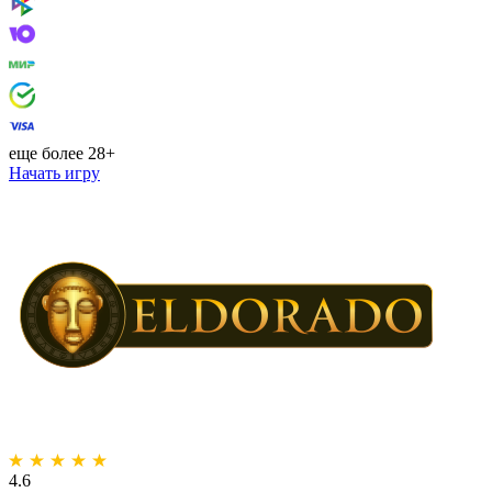
еще более 28+
Начать игру
4.6