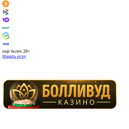
еще более 28+
Начать игру