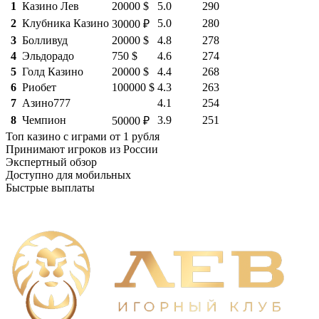
1
Казино Лев
20000 $
5.0
290
2
Клубника Казино
5.0
280
30000 ₽
3
Болливуд
20000 $
4.8
278
4
Эльдорадо
750 $
4.6
274
5
Голд Казино
20000 $
4.4
268
6
Риобет
100000 $
4.3
263
7
Азино777
4.1
254
8
Чемпион
3.9
251
50000 ₽
Топ казино с играми от 1 рубля
Принимают игроков из России
Экспертный обзор
Доступно для мобильных
Быстрые выплаты