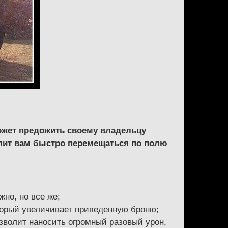
ожет предожить своему владельцу
олит вам быстро перемещаться по полю
жно, но все же;
торый увеличивает приведенную броню;
зволит наносить огромный разовый урон,