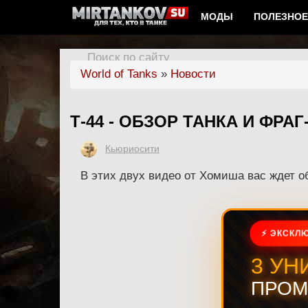
МОДЫ
ПОЛЕЗНОЕ
Поиск по сайту
World of Tanks
»
Новости
Т-44 - ОБЗОР ТАНКА И ФРА
Кьюриосити
В этих двух видео от Хомиша вас ждет об
⚡ ЭКСКЛЮ
3 УН
ПРОМ