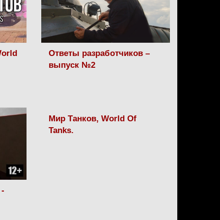
orld
Ответы разработчиков –
выпуск №2
Мир Танков, World Of
Tanks.
-