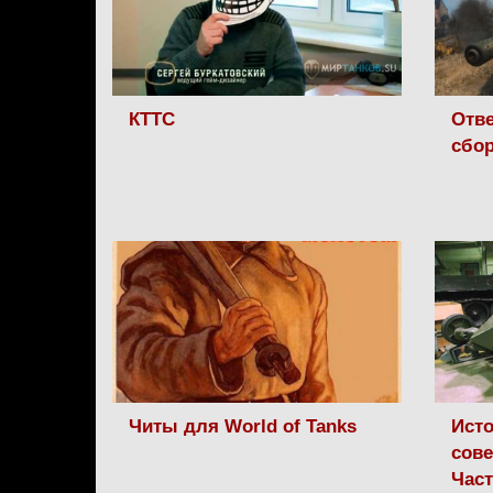
КТТС
Отве
сбо
Читы для World of Tanks
Исто
сове
Час