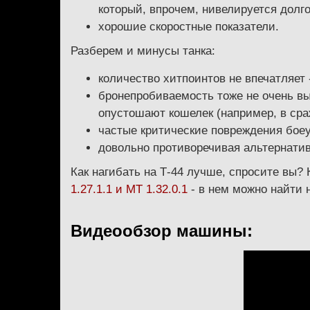
который, впрочем, нивелируется долго
хорошие скоростные показатели.
Разберем и минусы танка:
количество хитпоинтов не впечатляет 
бронепробиваемость тоже не очень вы
опустошают кошелек (например, в сраж
частые критические повреждения боеу
довольно противоречивая альтернати
Как нагибать на Т-44 лучше, спросите вы?
1.27.1.1 и МТ 1.32.0.1
- в нем можно найти
Видеообзор машины: