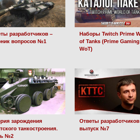
ты разработчиков –
Наборы Twitch Prime W
рник вопросов №1
of Tanks (Prime Gaming
WoT)
рия зарождения
Ответы разработчиков 
тского танкостроения.
выпуск №7
ть №2