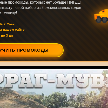
ные промокоды, которых нет больше НИГДЕ!
нкисту - свой набор из 3 эксклюзивных кодов
 технику!
ные коды
а нашем сайте
 по 3 шт
УЧИТЬ ПРОМОКОДЫ →