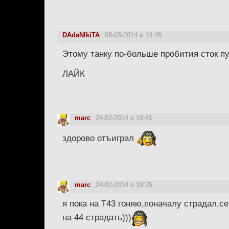
DAdaNIkiTA
08-03-2014 в 14:46
Этому танку по-больше пробития сток п
ЛАЙК
marc
24-02-2014 в 19:41
здорово отъиграл
marc
24-02-2014 в 19:25
я пока на Т43 гоняю,поначалу страдал,с
на 44 страдать)))