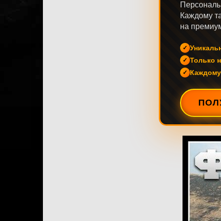
Персональ
Каждому та
на премиум
Уникаль
Только н
Каждому
ПОЛ