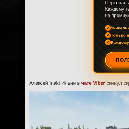
Персональ
Каждому та
на премиум
Уникаль
Только н
Каждому
ПОЛ
Алексей Inaki Ильин в
чате Viber
скинул ск