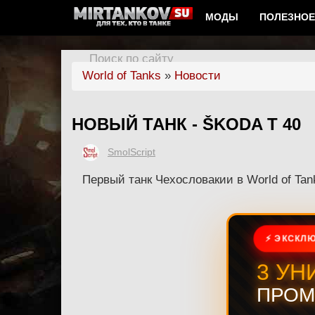
МОДЫ
ПОЛЕЗНОЕ
Поиск по сайту
World of Tanks
»
Новости
НОВЫЙ ТАНК - ŠKODA T 40
SmolScript
Первый танк Чехословакии в World of Tan
⚡ ЭКСКЛЮ
3 УН
ПРОМ