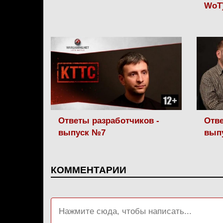
WoT
Ответы разработчиков -
Отве
выпуск №7
вып
КОММЕНТАРИИ