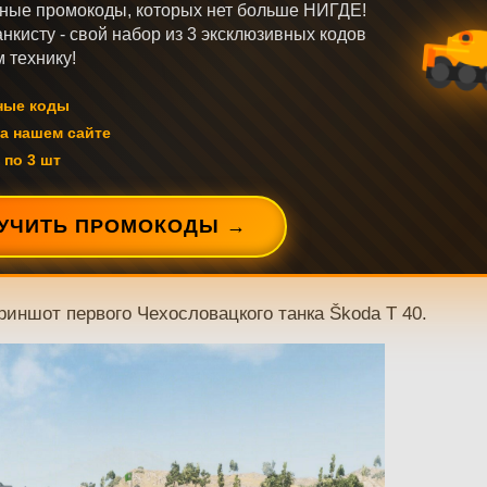
ные промокоды, которых нет больше НИГДЕ!
нкисту - свой набор из 3 эксклюзивных кодов
 технику!
ные коды
а нашем сайте
 по 3 шт
УЧИТЬ ПРОМОКОДЫ →
риншот первого Чехословацкого танка Škoda T 40.