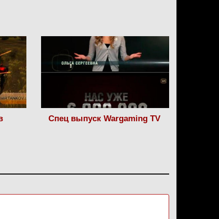
в
Спец выпуск Wargaming TV