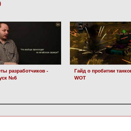
)
ты разработчиков -
Гайд о пробитии танко
уск №6
WOT