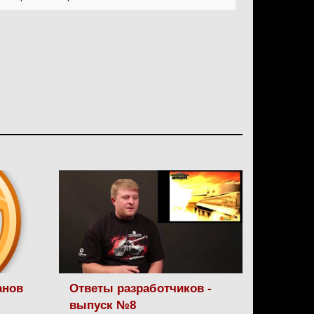
анов
Ответы разработчиков -
выпуск №8