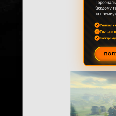
Персональ
Каждому та
на премиум
Уникаль
Только н
Каждому
ПОЛ