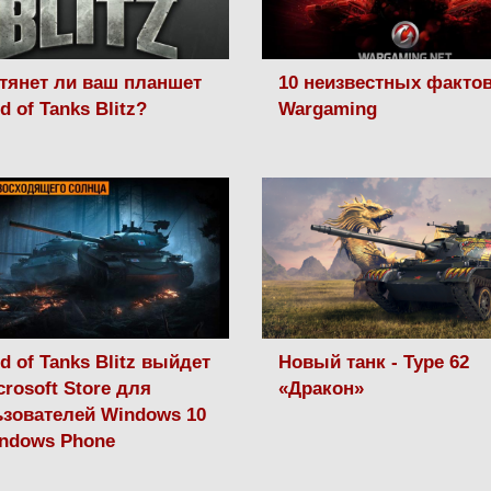
тянет ли ваш планшет
10 неизвестных фактов
d of Tanks Blitz?
Wargaming
d of Tanks Blitz выйдет
Новый танк - Type 62
crosoft Store для
«Дракон»
зователей Windows 10
ndows Phone