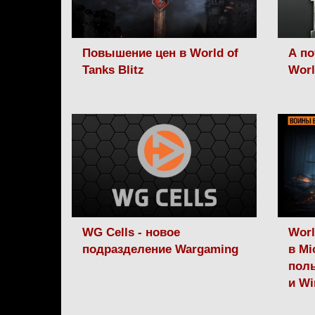
Повышение цен в World of
А по
Tanks Blitz
Worl
WG Cells - новое
Worl
подразделение Wargaming
в Mi
поль
и Wi