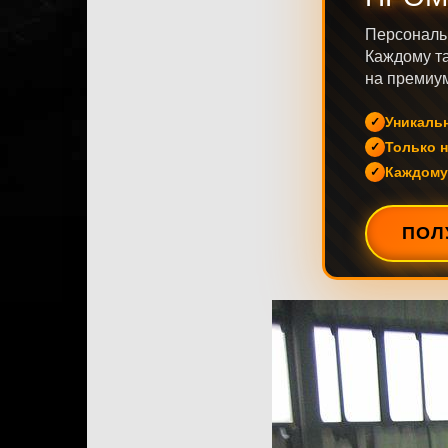
Персональ
Каждому та
на премиум
Уникаль
Только н
Каждому
ПОЛ