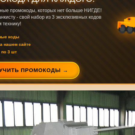
ные промокоды, которых нет больше НИГДЕ!
нкисту - свой набор из 3 эксклюзивных кодов
 технику!
ные коды
а нашем сайте
 по 3 шт
УЧИТЬ ПРОМОКОДЫ →