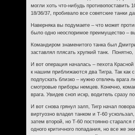
могли хоть что-нибудь противопоставить 10
18/36/37, пробивало все советские танки д
Наверняка вы подумаете – что может против
было одно неоспоримое преимущество – вы
Командиром знаменитого танка был Дмитри
заставлял плясать хрупкий танк. Понятно,
И вот операция началась – пехота Красной 
к нашим приближаются два Тигра. Так как 
подпускать близко – нужно отвлечь врага 
смотровые приборы немцев. Конечно, коман
врага. Увидев сноп искр, водитель сразу по
И вот снова грянул залп, Тигр начал пово
виртуозно владел танком и Т-60 ускользал
затем второй, но Т-60 постоянно старался 
одного критичного попадания, но все же э