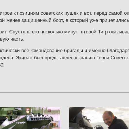
гров к позициям советских пушек и вот, перед самой оп
ой менее защищенный борт, в который уже прицелилис
рит. Спустя всего несколько минут второй Тигр оказыва
вую часть.
тически все командование бригады и именно благодаря 
дена. Экипаж был представлен к званию Героя Советско
60.