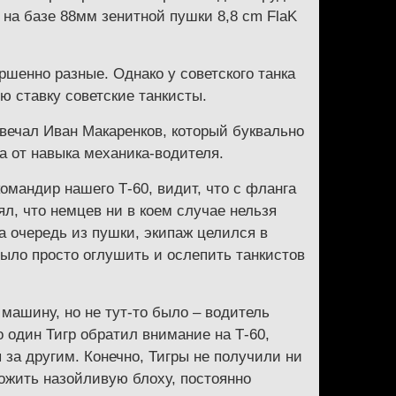
 на базе 88мм зенитной пушки 8,8 cm FlaK
ршенно разные. Однако у советского танка
 ставку советские танкисты.
ечал Иван Макаренков, который буквально
а от навыка механика-водителя.
омандир нашего Т-60, видит, что с фланга
ял, что немцев ни в коем случае нельзя
а очередь из пушки, экипаж целился в
ыло просто оглушить и ослепить танкистов
машину, но не тут-то было – водитель
о один Тигр обратил внимание на Т-60,
 за другим. Конечно, Тигры не получили ни
тожить назойливую блоху, постоянно