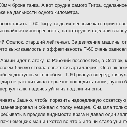
0мм броне танка. А вот орудие самого Тигра, сделанное
аже на дальности одного километра.
опоставить Т-60 Тигру, ведь их весовые категории сове
сочайшая маневренность, на которую и сделали главную
й Осатюк, старший лейтенант. За движение машины отв
 что выживаемость и эффективность Т-60 очень зависел
Армии идет в атаку на Рабочий поселок №5, а Осатюк, к
совсем близко стояла советская артиллерия, Осатюк пон
любым доступным способом. Т-60 рванул вперед, грянул
дир не рассчитывал серьезно повредить танки, нужно б
вернул танк, надеясь уйти из под линии огня.
рачивать башню, чтобы поразить надоедливую советскую 
, маневрировал и сбивал с толку немцев. Сначала тольк
пребывать в пределе видимости врага и давал один залп
кипаж немецких машин хотел во что бы то ни стало унич