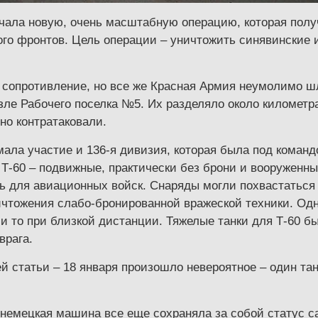
ачала новую, очень масштабную операцию, которая полу
ого фронтов. Цель операции – уничтожить синявинские и
сопротивление, но все же Красная Армия неумолимо шла
зле Рабочего поселка №5. Их разделяло около километр
но контратаковали.
мала участие и 136-я дивизия, которая была под коман
 Т-60 – подвижные, практически без брони и вооруженн
сь для авиационных войск. Снаряды могли похвастаться
чтожения слабо-бронированной вражеской техники. Одна
а и то при близкой дистанции. Тяжелые танки для Т-60 
врага.
 статьи – 18 января произошло невероятное – один танк
 немецкая машина все еще сохраняла за собой статус с