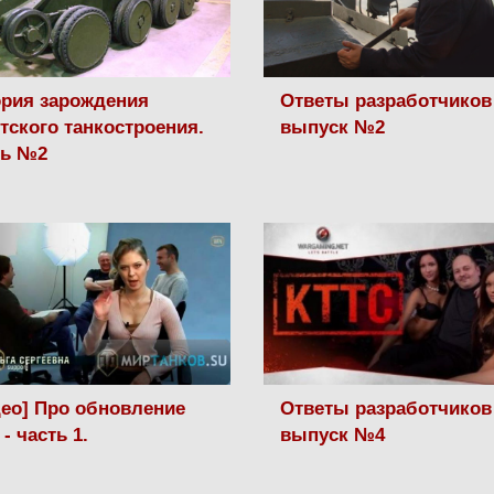
рия зарождения
Ответы разработчиков
тского танкостроения.
выпуск №2
ть №2
ео] Про обновление
Ответы разработчиков 
 - часть 1.
выпуск №4