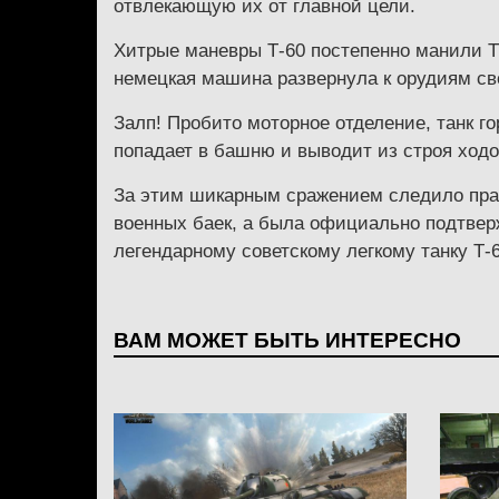
отвлекающую их от главной цели.
Хитрые маневры Т-60 постепенно манили Ти
немецкая машина развернула к орудиям св
Залп! Пробито моторное отделение, танк го
попадает в башню и выводит из строя ходо
За этим шикарным сражением следило прак
военных баек, а была официально подтверж
легендарному советскому легкому танку Т-
ВАМ МОЖЕТ БЫТЬ ИНТЕРЕСНО