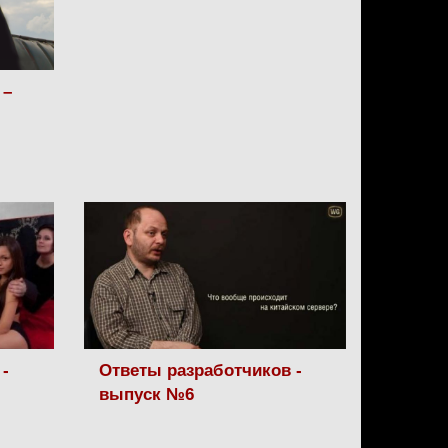
 –
-
Ответы разработчиков -
выпуск №6