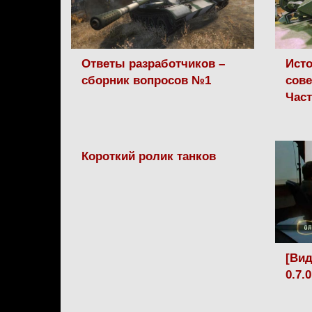
Ответы разработчиков –
Исто
сборник вопросов №1
сове
Час
Короткий ролик танков
[Вид
0.7.0