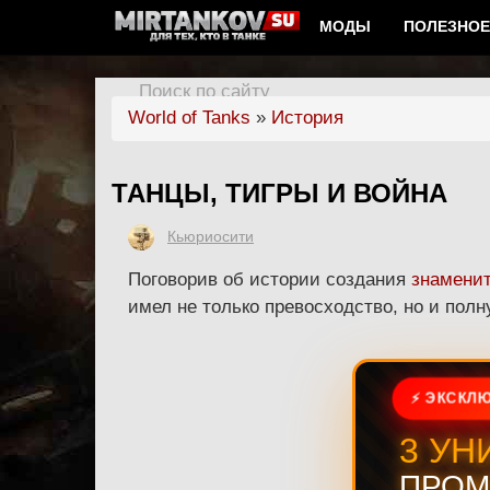
МОДЫ
ПОЛЕЗНОЕ
Поиск по сайту
World of Tanks
»
История
ТАНЦЫ, ТИГРЫ И ВОЙНА
Кьюриосити
Поговорив об истории создания
знаменит
имел не только превосходство, но и пол
⚡ ЭКСКЛЮ
3 УН
ПРОМ